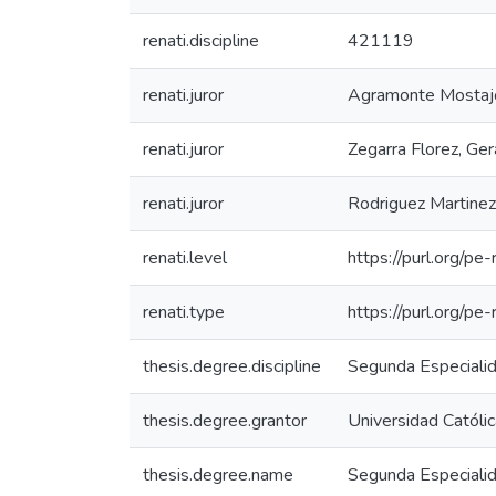
renati.discipline
421119
renati.juror
Agramonte Mostajo
renati.juror
Zegarra Florez, Ge
renati.juror
Rodriguez Martinez
renati.level
https://purl.org/pe
renati.type
https://purl.org/pe
thesis.degree.discipline
Segunda Especialid
thesis.degree.grantor
Universidad Católic
thesis.degree.name
Segunda Especialid