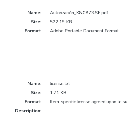
Name:
Autorización_K8.0873.SE.pdf
Size:
522.19 KB
Format:
Adobe Portable Document Format
Name:
license.txt
Size:
1.71 KB
Format:
Item-specific license agreed upon to s
Description: