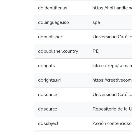
dc.identifier.uri
https://hdl.handl
dc.language.iso
spa
dc.publisher
Universidad Católi
dc.publisher.country
PE
dc.rights
info:eu-repo/sema
dc.rights.uri
https://creativeco
dc.source
Universidad Católi
dc.source
Repositorio de la 
dc.subject
Acción contencioso