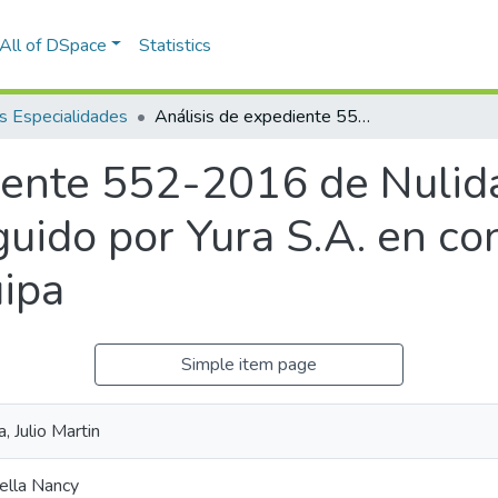
All of DSpace
Statistics
 Especialidades
Análisis de expediente 552-2016 de Nulidad de Resolución Administrativa seguido por Yura S.A. en contra del Gobierno Regional de Arequipa
iente 552-2016 de Nulid
uido por Yura S.A. en co
ipa
Simple item page
 Julio Martin
rella Nancy