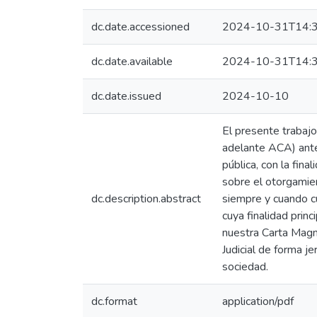
dc.date.accessioned
2024-10-31T14:3
dc.date.available
2024-10-31T14:3
dc.date.issued
2024-10-10
El presente trabajo
adelante ACA) ante 
pública, con la fina
sobre el otorgamie
dc.description.abstract
siempre y cuando c
cuya finalidad prin
nuestra Carta Magna
Judicial de forma j
sociedad.
dc.format
application/pdf