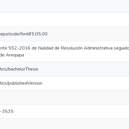
e-repo/ocde/ford#5.05.00
ente 552-2016 de Nulidad de Resolución Administrativa seguido 
 de Arequipa
tics/bachelorThesis
tics/publishedVersion
-3535