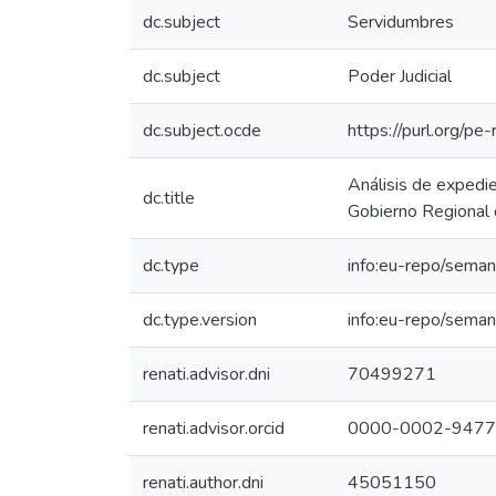
dc.subject
Servidumbres
dc.subject
Poder Judicial
dc.subject.ocde
https://purl.org/p
Análisis de expedi
dc.title
Gobierno Regional
dc.type
info:eu-repo/seman
dc.type.version
info:eu-repo/seman
renati.advisor.dni
70499271
renati.advisor.orcid
0000-0002-9477
renati.author.dni
45051150