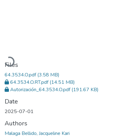
Loading...
Files
64.3534.O.pdf
(3.58 MB)
64.3534.O.RT.pdf
(14.51 MB)
Autorización_64.3534.O.pdf
(191.67 KB)
Date
2025-07-01
Authors
Malaga Bellido, Jacqueline Kari