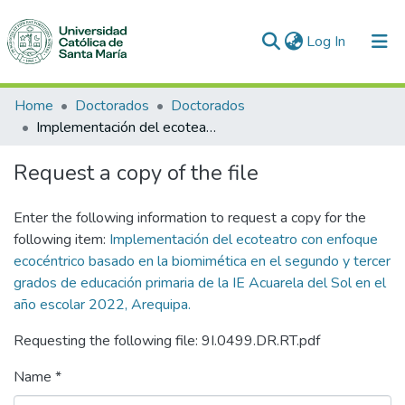
(current)
Log In
Communities & Collections
Home
Doctorados
Doctorados
Implementación del ecoteatro con enfoque ecocéntrico basado en la biomimética en el segundo y tercer grados de educación primaria de la IE Acuarela del Sol en el año escolar 2022, Arequipa.
All of DSpace
Request a copy of the file
Statistics
Enter the following information to request a copy for the
following item:
Implementación del ecoteatro con enfoque
ecocéntrico basado en la biomimética en el segundo y tercer
grados de educación primaria de la IE Acuarela del Sol en el
año escolar 2022, Arequipa.
Requesting the following file: 9I.0499.DR.RT.pdf
Name *