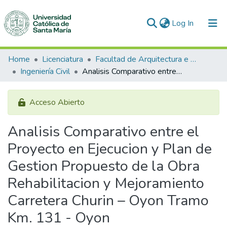
(current)
Log In
Communities & Collections
Home
Licenciatura
Facultad de Arquitectura e Ingenierías Civil y del Ambiente
Ingeniería Civil
Analisis Comparativo entre el Proyecto en Ejecucion y Plan de Gestion Propuesto de la Obra Rehabilitacion y Mejoramiento Carretera Churin – Oyon Tramo Km. 131 - Oyon
All of DSpace
Statistics
Acceso Abierto
Analisis Comparativo entre el
Proyecto en Ejecucion y Plan de
Gestion Propuesto de la Obra
Rehabilitacion y Mejoramiento
Carretera Churin – Oyon Tramo
Km. 131 - Oyon