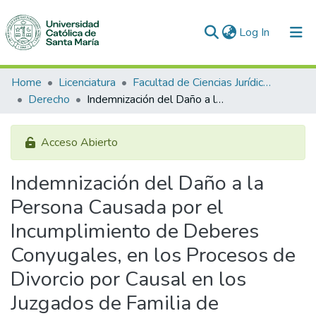
(current)
Log In
Communities & Collections
Home
Licenciatura
Facultad de Ciencias Jurídicas y Políticas
Derecho
Indemnización del Daño a la Persona Causada por el Incumplimiento de Deberes Conyugales, en los Procesos de Divorcio por Causal en los Juzgados de Familia de Arequipa, durante el Año 2014
All of DSpace
Statistics
Acceso Abierto
Indemnización del Daño a la
Persona Causada por el
Incumplimiento de Deberes
Conyugales, en los Procesos de
Divorcio por Causal en los
Juzgados de Familia de