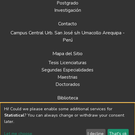
Postgrado
Investigación
Contacto
Campus Central Urb. San José s/n Umacollo Arequipa -
Perú
Mapa del Sitio
Tesis Licenciaturas
Segundas Especialidades
Maestrias
Doctorados
Biblioteca
Política
Hi! Could we please enable some additional services for
Normativa
Statistical
? You can always change or withdraw your consent
later.
Let me choose
I decline
That's ok