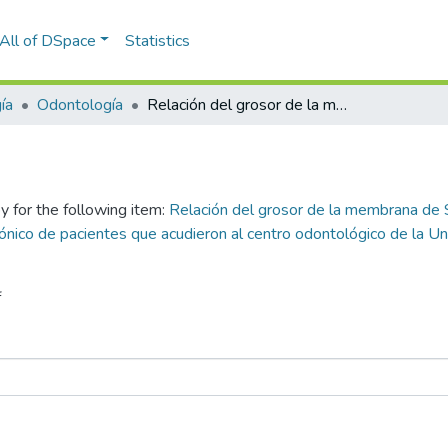
All of DSpace
Statistics
ía
Odontología
Relación del grosor de la membrana de Schneider y el grado de neumatización del seno maxilar en tomografías computarizadas de haz cónico de pacientes que acudieron al centro odontológico de la Universidad Católica de Santa María, Arequipa 2024
y for the following item:
Relación del grosor de la membrana de 
ónico de pacientes que acudieron al centro odontológico de la Un
f