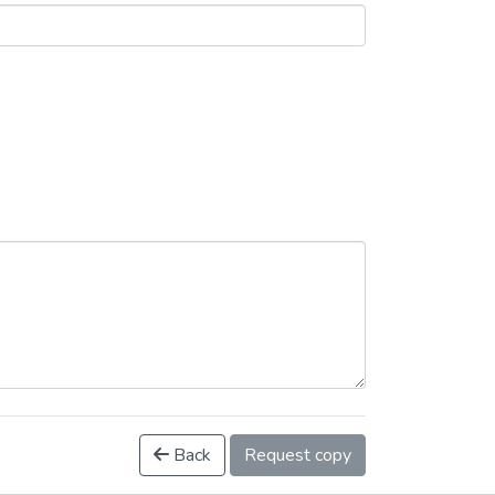
Back
Request copy