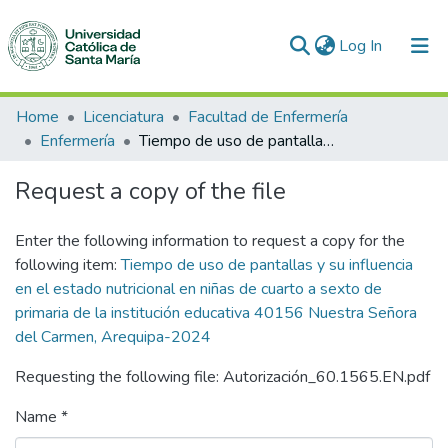
(current)
Log In
Communities & Collections
Home
Licenciatura
Facultad de Enfermería
Enfermería
Tiempo de uso de pantallas y su influencia en el estado nutricional en niñas de cuarto a sexto de primaria de la institución educativa 40156 Nuestra Señora del Carmen, Arequipa-2024
All of DSpace
Request a copy of the file
Statistics
Enter the following information to request a copy for the
following item:
Tiempo de uso de pantallas y su influencia
en el estado nutricional en niñas de cuarto a sexto de
primaria de la institución educativa 40156 Nuestra Señora
del Carmen, Arequipa-2024
Requesting the following file: Autorización_60.1565.EN.pdf
Name *