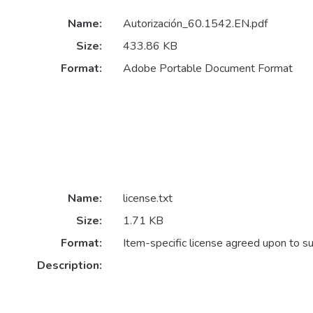
Name:
Autorización_60.1542.EN.pdf
Size:
433.86 KB
Format:
Adobe Portable Document Format
Name:
license.txt
Size:
1.71 KB
Format:
Item-specific license agreed upon to s
Description: