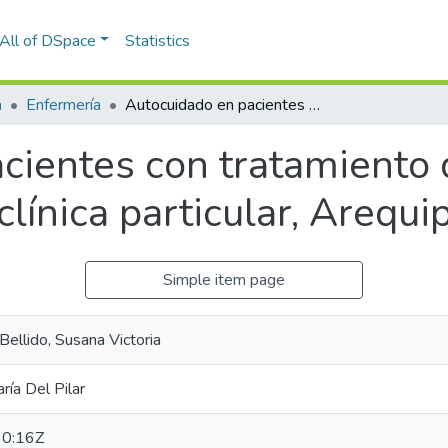
All of DSpace
Statistics
a
Enfermería
Autocuidado en pacientes con tratamiento de hemodiálisis en hospital público y clínica particular, Arequipa 2023
cientes con tratamiento 
 clínica particular, Arequ
Simple item page
ellido, Susana Victoria
ía Del Pilar
0:16Z