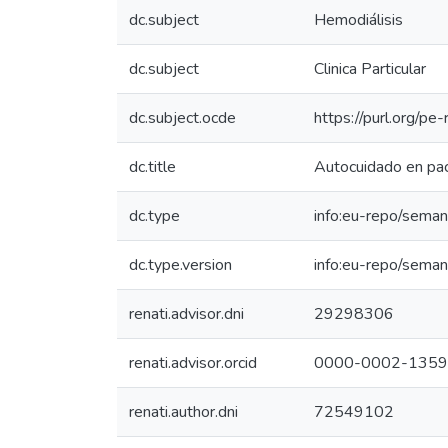
dc.subject
Hemodiálisis
dc.subject
Clinica Particular
dc.subject.ocde
https://purl.org/p
dc.title
Autocuidado en paci
dc.type
info:eu-repo/seman
dc.type.version
info:eu-repo/seman
renati.advisor.dni
29298306
renati.advisor.orcid
0000-0002-1359
renati.author.dni
72549102