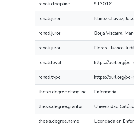
renati.discipline
913016
renati.juror
Nuñez Chavez, Jose
renati.juror
Borja Vizcarra, Mari
renati.juror
Flores Huanca, Judi
renati.level
https://purl.org/pe
renati.type
https://purl.org/pe
thesis.degree.discipline
Enfermería
thesis.degree.grantor
Universidad Católi
thesis.degree.name
Licenciada en Enfe