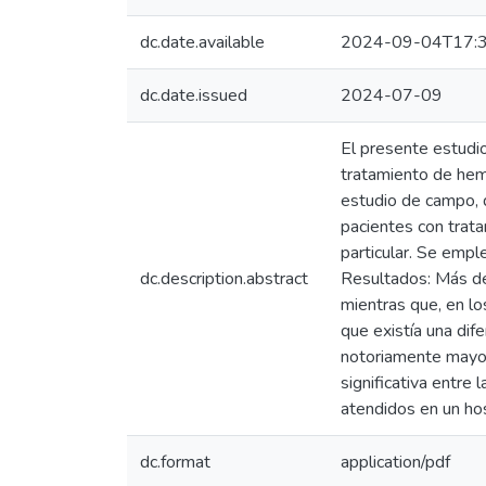
dc.date.available
2024-09-04T17:3
dc.date.issued
2024-07-09
El presente estudi
tratamiento de hemo
estudio de campo, d
pacientes con trata
particular. Se empl
dc.description.abstract
Resultados: Más de 
mientras que, en lo
que existía una dife
notoriamente mayor 
significativa entre
atendidos en un hosp
dc.format
application/pdf