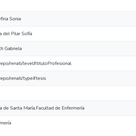
fina Sonia
a del Pilar Sofía
th Gabriela
-repo/renati/level#tituloProfesional
-repo/renati/type#tesis
ca de Santa María.Facultad de Enfermería
rmería