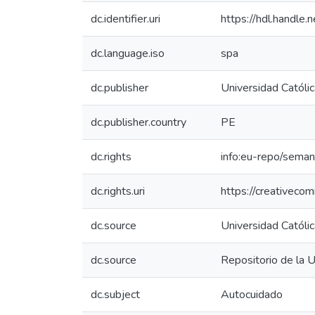
dc.identifier.uri
https://hdl.handl
dc.language.iso
spa
dc.publisher
Universidad Católi
dc.publisher.country
PE
dc.rights
info:eu-repo/sema
dc.rights.uri
https://creativeco
dc.source
Universidad Católi
dc.source
Repositorio de la 
dc.subject
Autocuidado