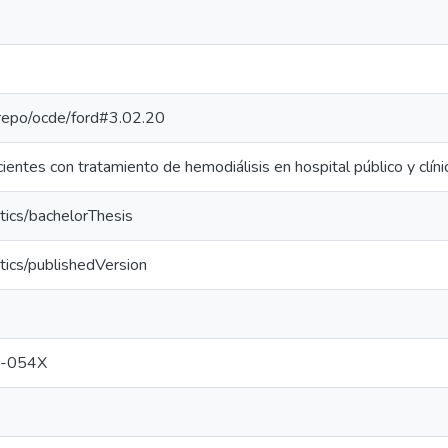
e-repo/ocde/ford#3.02.20
entes con tratamiento de hemodiálisis en hospital público y clíni
tics/bachelorThesis
tics/publishedVersion
-054X