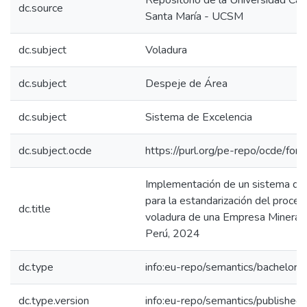
Repositorio de la Universidad Cat
dc.source
Santa María - UCSM
dc.subject
Voladura
dc.subject
Despeje de Área
dc.subject
Sistema de Excelencia
dc.subject.ocde
https://purl.org/pe-repo/ocde/for
Implementación de un sistema de 
para la estandarización del proce
dc.title
voladura de una Empresa Minera d
Perú, 2024
dc.type
info:eu-repo/semantics/bachelorT
dc.type.version
info:eu-repo/semantics/published