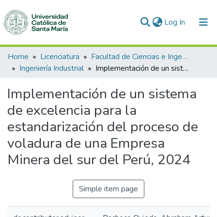
(current)
Log In
Communities & Collections
Home
Licenciatura
Facultad de Ciencias e Ingenierías Físicas y Formales
Ingeniería Industrial
Implementación de un sistema de excelencia para la estandarización del proceso de voladura de una Empresa Minera del sur del Perú, 2024
All of DSpace
Implementación de un sistema
Statistics
de excelencia para la
estandarización del proceso de
voladura de una Empresa
Minera del sur del Perú, 2024
Simple item page