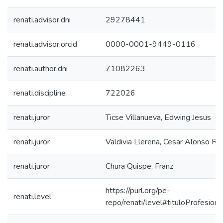
renati.advisor.dni
29278441
renati.advisor.orcid
0000-0001-9449-0116
renati.author.dni
71082263
renati.discipline
722026
renati.juror
Ticse Villanueva, Edwing Jesus
renati.juror
Valdivia Llerena, Cesar Alonso Re
renati.juror
Chura Quispe, Franz
https://purl.org/pe-
renati.level
repo/renati/level#tituloProfesiona