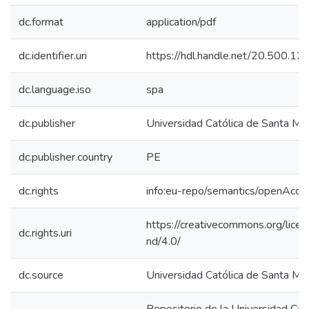
dc.format
application/pdf
dc.identifier.uri
https://hdl.handle.net/20.500.
dc.language.iso
spa
dc.publisher
Universidad Católica de Santa Mar
dc.publisher.country
PE
dc.rights
info:eu-repo/semantics/openAcce
https://creativecommons.org/lice
dc.rights.uri
nd/4.0/
dc.source
Universidad Católica de Santa Mar