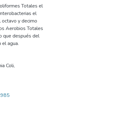
liformes Totales el
nterobacterias el
 octavo y decimo
os Aerobios Totales
do que después del
 el agua.
ia Coli
,
10985