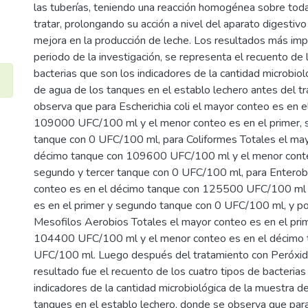
las tuberías, teniendo una reacción homogénea sobre tod
tratar, prolongando su acción a nivel del aparato digestiv
mejora en la producción de leche. Los resultados más imp
periodo de la investigación, se representa el recuento de 
bacterias que son los indicadores de la cantidad microbio
de agua de los tanques en el establo lechero antes del t
observa que para Escherichia coli el mayor conteo es en 
109000 UFC/100 ml y el menor conteo es en el primer, 
tanque con 0 UFC/100 ml, para Coliformes Totales el may
décimo tanque con 109600 UFC/100 ml y el menor conteo
segundo y tercer tanque con 0 UFC/100 ml, para Enterob
conteo es en el décimo tanque con 125500 UFC/100 ml 
es en el primer y segundo tanque con 0 UFC/100 ml, y po
Mesofilos Aerobios Totales el mayor conteo es en el pri
104400 UFC/100 ml y el menor conteo es en el décimo
UFC/100 ml. Luego después del tratamiento con Peróxid
resultado fue el recuento de los cuatro tipos de bacterias
indicadores de la cantidad microbiológica de la muestra d
tanques en el establo lechero, donde se observa que para 