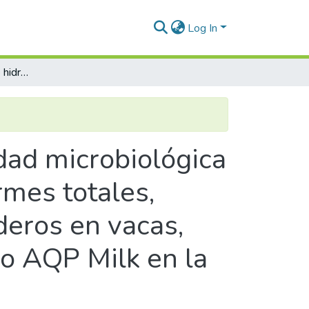
Log In
Efecto del peróxido de hidrogeno en la calidad microbiológica del agua (mesofilos aerobios totales, coliformes totales, escherichia coli y enterobacterias) de bebederos en vacas, vaquillas, vaquillonas y terneros en el Fundo AQP Milk en la Irrigación de Majes - 2019
idad microbiológica
rmes totales,
deros en vacas,
do AQP Milk en la