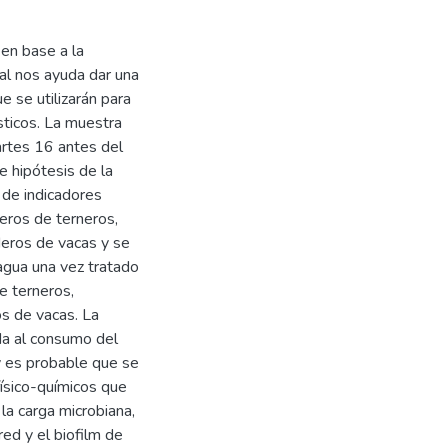
en base a la
al nos ayuda dar una
e se utilizarán para
sticos. La muestra
artes 16 antes del
e hipótesis de la
 de indicadores
eros de terneros,
eros de vacas y se
agua una vez tratado
 terneros,
s de vacas. La
da al consumo del
y es probable que se
ísico-químicos que
la carga microbiana,
red y el biofilm de