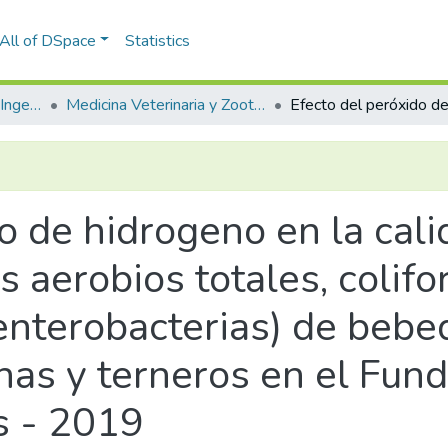
All of DSpace
Statistics
Facultad de Ciencias e Ingenierías Biológicas y Químicas
Medicina Veterinaria y Zootecnia
o de hidrogeno en la cal
s aerobios totales, colifo
 enterobacterias) de bebe
onas y terneros en el Fun
s - 2019