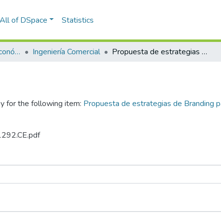
All of DSpace
Statistics
Facultad de Ciencias Económico Administrativas
Ingeniería Comercial
Propuesta de estrategias de Branding para el posicionamiento de marca en los clientes de la empresa Fratelli, Arequipa 2023
y for the following item:
Propuesta de estrategias de Branding pa
.1292.CE.pdf