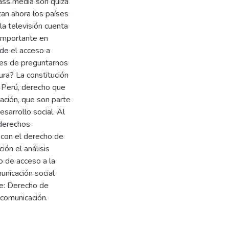
ass media son quizá
tan ahora los países
 la televisión cuenta
 importante en
de el acceso a
ces de preguntarnos
ura? La constitución
l Perú, derecho que
ción, que son parte
sarrollo social. Al
derechos
o con el derecho de
ión el análisis
o de acceso a la
unicación social
ve: Derecho de
 comunicación.