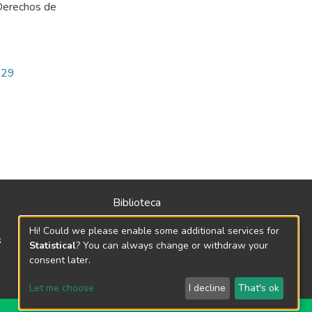
Derechos de
829
Biblioteca
Política
Hi! Could we please enable some additional services for
s
Normativa
Statistical
? You can always change or withdraw your
consent later.
Let me choose
I decline
That's ok