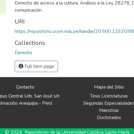
Derecho de acceso a la cultura
,
Análisis a la Ley 28278
,
comunicación
URI
https://repositorio.ucsm.edu.pe/handle/20.500.12920/8
Collections
Derecho
Full item page
Contacto
Mapa del Sitio
us Central Urb. San José s/n
Tesis Licenciaturas
Umacollo Arequipa - Perú
Segundas Especialidade
Maestrias
Doctorados
© 2024 Repositorio de la Universidad Católica Santa María