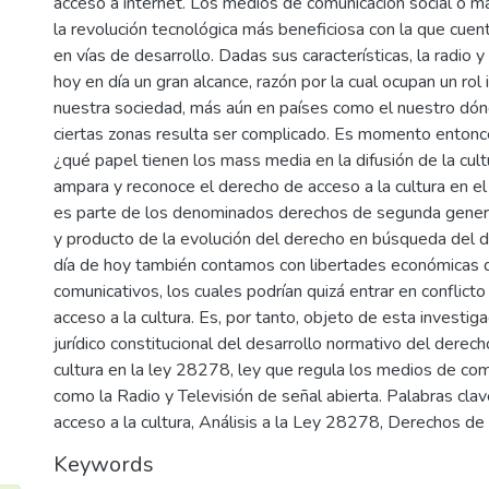
acceso a internet. Los medios de comunicación social o m
la revolución tecnológica más beneficiosa con la que cuen
en vías de desarrollo. Dadas sus características, la radio y
hoy en día un gran alcance, razón por la cual ocupan un rol
nuestra sociedad, más aún en países como el nuestro dón
ciertas zonas resulta ser complicado. Es momento enton
¿qué papel tienen los mass media en la difusión de la cult
ampara y reconoce el derecho de acceso a la cultura en e
es parte de los denominados derechos de segunda genera
y producto de la evolución del derecho en búsqueda del de
día de hoy también contamos con libertades económicas 
comunicativos, los cuales podrían quizá entrar en conflict
acceso a la cultura. Es, por tanto, objeto de esta investigac
jurídico constitucional del desarrollo normativo del derech
cultura en la ley 28278, ley que regula los medios de com
como la Radio y Televisión de señal abierta. Palabras cla
acceso a la cultura, Análisis a la Ley 28278, Derechos de
Keywords