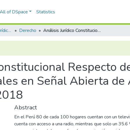
All of DSpace
Statistics
Facultad de Ciencias Jurídicas y Políticas
Derecho
Análisis Jurídico Constitucional Respecto de la Emisión de Programas Culturales en Señal Abierta de Acuerdo Con la Ley 28278, Perú, 2018
Constitucional Respecto d
les en Señal Abierta de
 2018
Abstract
En el Perú 80 de cada 100 hogares cuentan con un telev
cuenta con acceso a una radio, mientras que solo un 35.6