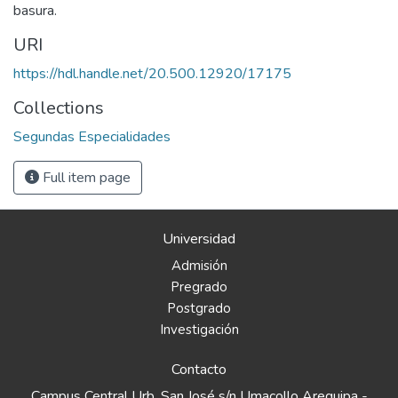
basura.
URI
https://hdl.handle.net/20.500.12920/17175
Collections
Segundas Especialidades
Full item page
Universidad
Admisión
Pregrado
Postgrado
Investigación
Contacto
Campus Central Urb. San José s/n Umacollo Arequipa -