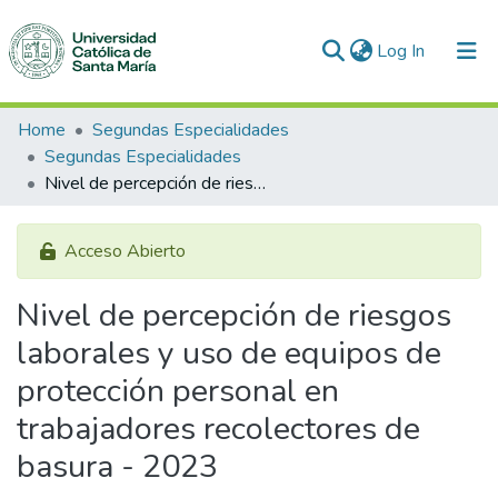
(current)
Log In
Communities & Collections
Home
Segundas Especialidades
Segundas Especialidades
All of DSpace
Nivel de percepción de riesgos laborales y uso de equipos de protección personal en trabajadores recolectores de basura - 2023
Statistics
Acceso Abierto
Nivel de percepción de riesgos
laborales y uso de equipos de
protección personal en
trabajadores recolectores de
basura - 2023