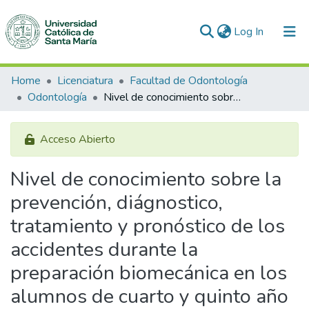
(current)
Log In
Communities & Collections
Home
Licenciatura
Facultad de Odontología
Odontología
Nivel de conocimiento sobre la prevención, diágnostico, tratamiento y pronóstico de los accidentes durante la preparación biomecánica en los alumnos de cuarto y quinto año de la Facultad de Odontología de la UCSM, Arequipa. 2019
All of DSpace
Statistics
Acceso Abierto
Nivel de conocimiento sobre la
prevención, diágnostico,
tratamiento y pronóstico de los
accidentes durante la
preparación biomecánica en los
alumnos de cuarto y quinto año