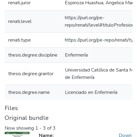
renati.juror
Espinoza Huashua, Angelica Maria
https://purl.org/pe-
renati.level
repo/renati/level#tituloProfesiona
renati.type
https://purl.org/pe-repo/renati/ty
thesis.degree.discipline
Enfermería
Universidad Católica de Santa Mar
thesis.degree.grantor
de Enfermería
thesis.degree.name
Licenciado en Enfermería
Files
Original bundle
Now showing
1 - 3 of 3
Name:
Down