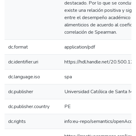
destacado. Por lo que se concluy
existe una relación positiva y signi
entre el desempeño académico y 
alimenticios de acuerdo al coefici
correlación de Spearman.
dc.format
application/pdf
dc.identifier.uri
https://hdl.handle.net/20.500.
dc.language.iso
spa
dc.publisher
Universidad Católica de Santa Mar
dc.publisher.country
PE
dc.rights
info:eu-repo/semantics/openAcce