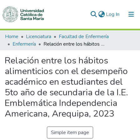
(current)
Log In
Communities & Collections
Home
Licenciatura
Facultad de Enfermería
Enfermería
Relación entre los hábitos alimenticios con el desempeño académico en estudiantes del 5to año de secundaria de la I.E. Emblemática Independencia Americana, Arequipa, 2023
All of DSpace
Relación entre los hábitos
Statistics
alimenticios con el desempeño
académico en estudiantes del
5to año de secundaria de la I.E.
Emblemática Independencia
Americana, Arequipa, 2023
Simple item page