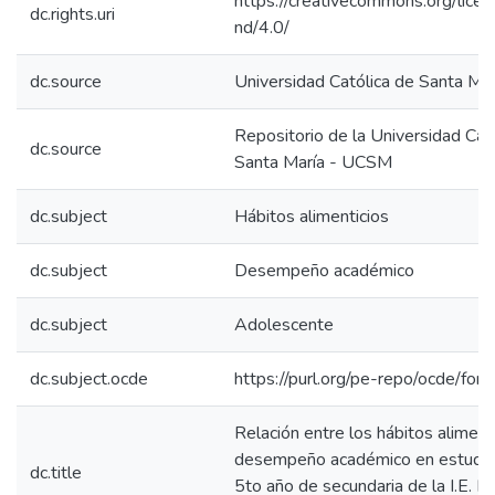
https://creativecommons.org/lice
dc.rights.uri
nd/4.0/
dc.source
Universidad Católica de Santa Mar
Repositorio de la Universidad Cat
dc.source
Santa María - UCSM
dc.subject
Hábitos alimenticios
dc.subject
Desempeño académico
dc.subject
Adolescente
dc.subject.ocde
https://purl.org/pe-repo/ocde/for
Relación entre los hábitos alimenti
desempeño académico en estudia
dc.title
5to año de secundaria de la I.E. 