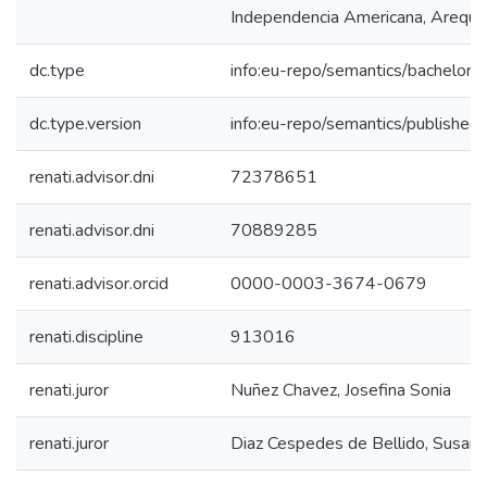
Independencia Americana, Arequi
dc.type
info:eu-repo/semantics/bachelorT
dc.type.version
info:eu-repo/semantics/published
renati.advisor.dni
72378651
renati.advisor.dni
70889285
renati.advisor.orcid
0000-0003-3674-0679
renati.discipline
913016
renati.juror
Nuñez Chavez, Josefina Sonia
renati.juror
Diaz Cespedes de Bellido, Susana 