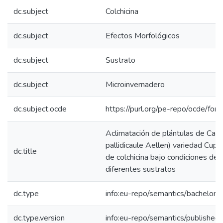
dc.subject
Colchicina
dc.subject
Efectos Morfológicos
dc.subject
Sustrato
dc.subject
Microinvernadero
dc.subject.ocde
https://purl.org/pe-repo/ocde/for
Aclimatación de plántulas de Cañ
pallidicaule Aellen) variedad Cupi e
dc.title
de colchicina bajo condiciones de
diferentes sustratos
dc.type
info:eu-repo/semantics/bachelorT
dc.type.version
info:eu-repo/semantics/published