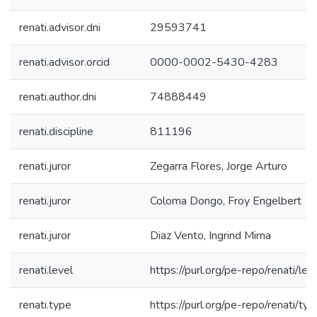
renati.advisor.dni
29593741
renati.advisor.orcid
0000-0002-5430-4283
renati.author.dni
74888449
renati.discipline
811196
renati.juror
Zegarra Flores, Jorge Arturo
renati.juror
Coloma Dongo, Froy Engelbert
renati.juror
Diaz Vento, Ingrind Mirna
renati.level
https://purl.org/pe-repo/renati/lev
renati.type
https://purl.org/pe-repo/renati/ty