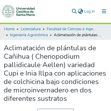
(current)
Log In
Communities & Collections
Home
Licenciatura
Facultad de Ciencias e Ingenierías Biológicas y Químicas
Ingeniería Agronómica
Aclimatación de plántulas de Cañihua ( Chenopodium pallidicaule Aellen) variedad Cupi e Inia Illpa con aplicaciones de colchicina bajo condiciones de microinvernadero en dos diferentes sustratos
All of DSpace
Aclimatación de plántulas de
Statistics
Cañihua ( Chenopodium
pallidicaule Aellen) variedad
Cupi e Inia Illpa con aplicaciones
de colchicina bajo condiciones
de microinvernadero en dos
diferentes sustratos