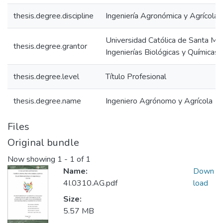
thesis.degree.discipline
Ingeniería Agronómica y Agrícola
Universidad Católica de Santa Mar
thesis.degree.grantor
Ingenierías Biológicas y Químicas
thesis.degree.level
Título Profesional
thesis.degree.name
Ingeniero Agrónomo y Agrícola
Files
Original bundle
Now showing
1 - 1 of 1
Name:
Down
4I.0310.AG.pdf
load
Size:
5.57 MB