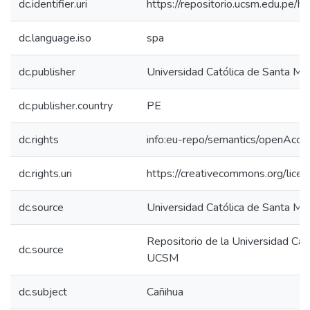
dc.identifier.uri
https://repositorio.ucsm.edu.pe
dc.language.iso
spa
dc.publisher
Universidad Católica de Santa Mar
dc.publisher.country
PE
dc.rights
info:eu-repo/semantics/openAcce
dc.rights.uri
https://creativecommons.org/lice
dc.source
Universidad Católica de Santa Mar
Repositorio de la Universidad Cat
dc.source
UCSM
dc.subject
Cañihua