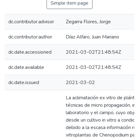
Simple item page
dc.contributor.advisor
Zegarra Flores, Jorge
dc.contributor.author
Díaz Alfaro, Juan Mariano
dc.date.accessioned
2021-03-02T21:48:54Z
dc.date.available
2021-03-02T21:48:54Z
dc.date.issued
2021-03-02
La aclimatación ex vitro de plántu
técnicas de micro propagación, es u
laboratorio y el campo, cuyo objeti
desde un cultivo in vitro a condici
debido a la escasa información ref
vitroplantas de Chenopodium palli