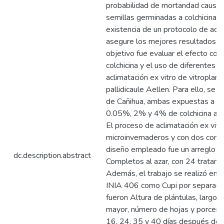
probabilidad de mortandad causada
semillas germinadas a colchicina, 
existencia de un protocolo de acli
asegure los mejores resultados pa
objetivo fue evaluar el efecto co
colchicina y el uso de diferentes 
aclimatación ex vitro de vitropla
pallidicaule Aellen. Para ello, se 
de Cañihua, ambas expuestas a c
0.05%, 2% y 4% de colchicina a t
El proceso de aclimatación ex vitr
microinvernaderos y con dos combi
diseño empleado fue un arreglo fa
dc.description.abstract
Completos al azar, con 24 tratami
Además, el trabajo se realizó en c
INIA 406 como Cupi por separado
fueron Altura de plántulas, largo
mayor, número de hojas y porcenta
16, 24, 35 y 40 días después del 