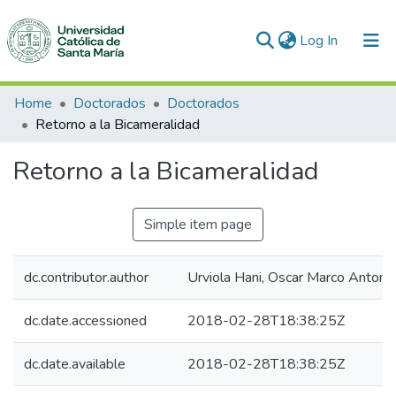
(current)
Log In
Communities & Collections
Home
Doctorados
Doctorados
Retorno a la Bicameralidad
All of DSpace
Retorno a la Bicameralidad
Statistics
Simple item page
dc.contributor.author
Urviola Hani, Oscar Marco Antoni
dc.date.accessioned
2018-02-28T18:38:25Z
dc.date.available
2018-02-28T18:38:25Z