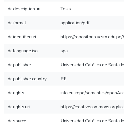
dc.description.uri
Tesis
dc.format
application/pdf
dc.identifier.uri
https://repositorio.ucsm.edu.pe
dc.language.iso
spa
dc.publisher
Universidad Católica de Santa Mar
dc.publisher.country
PE
dc.rights
info:eu-repo/semantics/openAcce
dc.rights.uri
https://creativecommons.org/lice
dc.source
Universidad Católica de Santa Mar