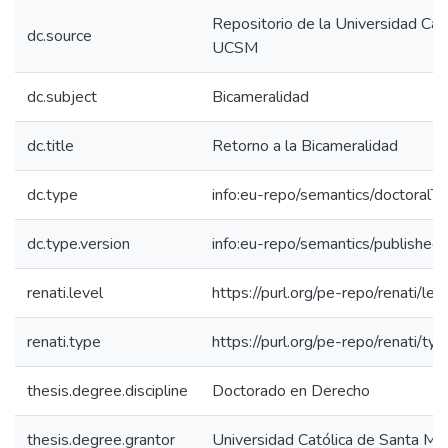
Repositorio de la Universidad Cat
dc.source
UCSM
dc.subject
Bicameralidad
dc.title
Retorno a la Bicameralidad
dc.type
info:eu-repo/semantics/doctoralTh
dc.type.version
info:eu-repo/semantics/published
renati.level
https://purl.org/pe-repo/renati/le
renati.type
https://purl.org/pe-repo/renati/ty
thesis.degree.discipline
Doctorado en Derecho
thesis.degree.grantor
Universidad Católica de Santa Ma