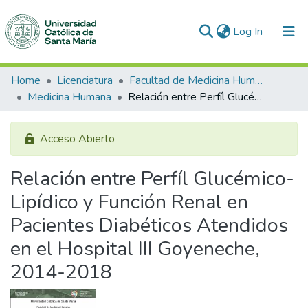
(current)
Log In
Communities & Collections
Home
Licenciatura
Facultad de Medicina Humana
Medicina Humana
Relación entre Perfíl Glucémico-Lipídico y Función Renal en Pacientes Diabéticos Atendidos en el Hospital III Goyeneche, 2014-2018
All of DSpace
Statistics
Acceso Abierto
Relación entre Perfíl Glucémico-
Lipídico y Función Renal en
Pacientes Diabéticos Atendidos
en el Hospital III Goyeneche,
2014-2018