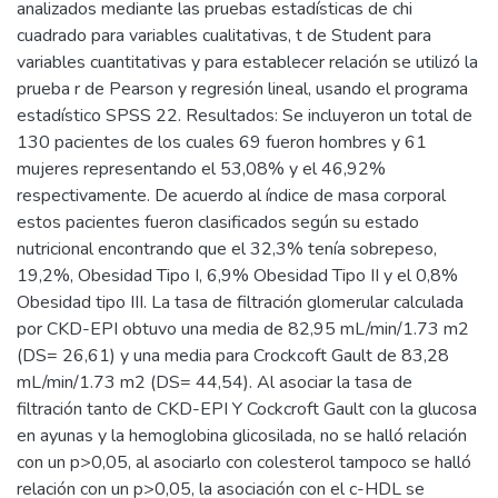
analizados mediante las pruebas estadísticas de chi
cuadrado para variables cualitativas, t de Student para
variables cuantitativas y para establecer relación se utilizó la
prueba r de Pearson y regresión lineal, usando el programa
estadístico SPSS 22. Resultados: Se incluyeron un total de
130 pacientes de los cuales 69 fueron hombres y 61
mujeres representando el 53,08% y el 46,92%
respectivamente. De acuerdo al índice de masa corporal
estos pacientes fueron clasificados según su estado
nutricional encontrando que el 32,3% tenía sobrepeso,
19,2%, Obesidad Tipo I, 6,9% Obesidad Tipo II y el 0,8%
Obesidad tipo III. La tasa de filtración glomerular calculada
por CKD-EPI obtuvo una media de 82,95 mL/min/1.73 m2
(DS= 26,61) y una media para Crockcoft Gault de 83,28
mL/min/1.73 m2 (DS= 44,54). Al asociar la tasa de
filtración tanto de CKD-EPI Y Cockcroft Gault con la glucosa
en ayunas y la hemoglobina glicosilada, no se halló relación
con un p>0,05, al asociarlo con colesterol tampoco se halló
relación con un p>0,05, la asociación con el c-HDL se