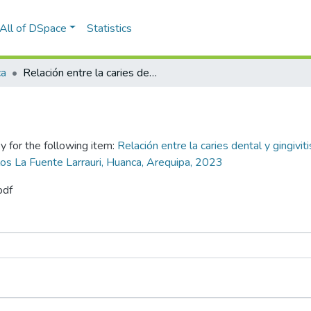
All of DSpace
Statistics
ca
Relación entre la caries dental y gingivitis con el nivel socioeconómico en escolares de 14 a 17 años de la Institución Educativa I.E. Carlos La Fuente Larrauri, Huanca, Arequipa, 2023
y for the following item:
Relación entre la caries dental y gingivi
rlos La Fuente Larrauri, Huanca, Arequipa, 2023
pdf