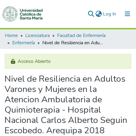
(current)
Log In
Communities & Collections
Home
Licenciatura
Facultad de Enfermería
Enfermería
Nivel de Resiliencia en Adultos Varones y Mujeres en la Atencion Ambulatoria de Quimioterapia - Hospital Nacional Carlos Alberto Seguin Escobedo. Arequipa 2018
All of DSpace
Statistics
Acceso Abierto
Nivel de Resiliencia en Adultos
Varones y Mujeres en la
Atencion Ambulatoria de
Quimioterapia - Hospital
Nacional Carlos Alberto Seguin
Escobedo. Arequipa 2018