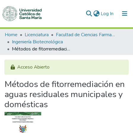
(current)
Log In
Communities & Collections
Home
Licenciatura
Facultad de Ciencias Farmacéuticas, Bioquímicas y Biotecnológicas
Ingeniería Biotecnológica
All of DSpace
Métodos de fitorremediación en aguas residuales municipales y domésticas
Statistics
Acceso Abierto
Métodos de fitorremediación en
aguas residuales municipales y
domésticas