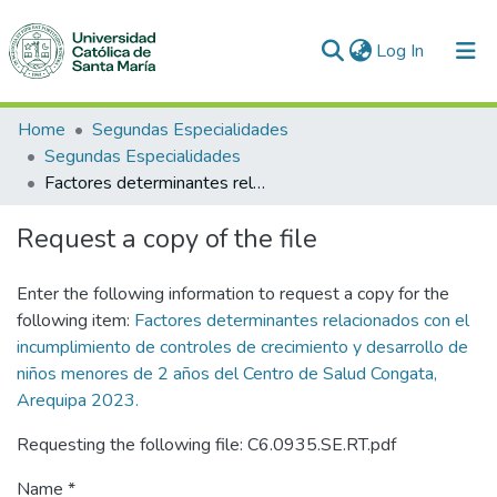
(current)
Log In
Communities & Collections
Home
Segundas Especialidades
Segundas Especialidades
All of DSpace
Factores determinantes relacionados con el incumplimiento de controles de crecimiento y desarrollo de niños menores de 2 años del Centro de Salud Congata, Arequipa 2023.
Statistics
Request a copy of the file
Enter the following information to request a copy for the
following item:
Factores determinantes relacionados con el
incumplimiento de controles de crecimiento y desarrollo de
niños menores de 2 años del Centro de Salud Congata,
Arequipa 2023.
Requesting the following file: C6.0935.SE.RT.pdf
Name *