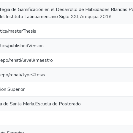
tegia de Gamificación en el Desarrollo de Habilidades Blandas P
del Instituto Latinoamericano Siglo XXI, Arequipa 2018
tics/masterThesis
tics/publishedVersion
-repo/renati/level#maestro
-repo/renati/type#tesis
ion Superior
ca de Santa María.Escuela de Postgrado