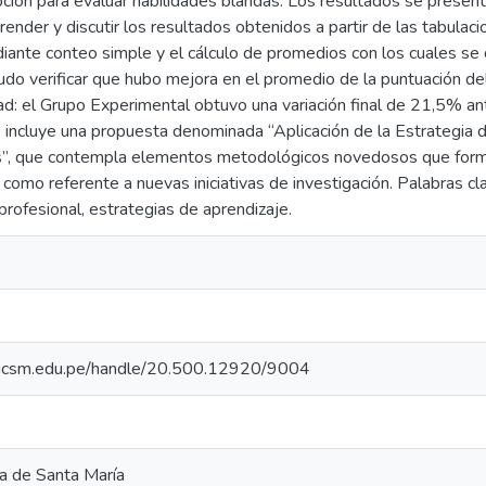
ión para evaluar habilidades blandas. Los resultados se presenta
nder y discutir los resultados obtenidos a partir de las tabulaci
ante conteo simple y el cálculo de promedios con los cuales se 
do verificar que hubo mejora en el promedio de la puntuación de
dad: el Grupo Experimental obtuvo una variación final de 21,5% a
se incluye una propuesta denominada “Aplicación de la Estrategia 
s”, que contempla elementos metodológicos novedosos que form
 como referente a nuevas iniciativas de investigación. Palabras cl
profesional, estrategias de aprendizaje.
io.ucsm.edu.pe/handle/20.500.12920/9004
ca de Santa María