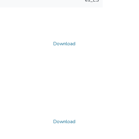
es_ES
Download
Download