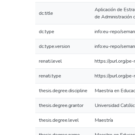
Aplicación de Estra
dc.title
de Administración 
dc.type
info:eu-repo/seman
dc.type.version
info:eu-repo/seman
renati.level
https://purl.org/pe
renati.type
https://purl.org/pe
thesis.degree.discipline
Maestria en Educac
thesis.degree.grantor
Universidad Católi
thesis.degree.level
Maestría