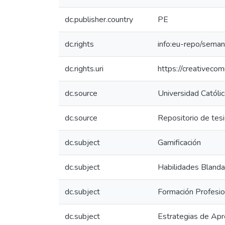
dc.publisher.country
PE
dc.rights
info:eu-repo/sema
dc.rights.uri
https://creativeco
dc.source
Universidad Católi
dc.source
Repositorio de tes
dc.subject
Gamificación
dc.subject
Habilidades Bland
dc.subject
Formación Profesio
dc.subject
Estrategias de Apr