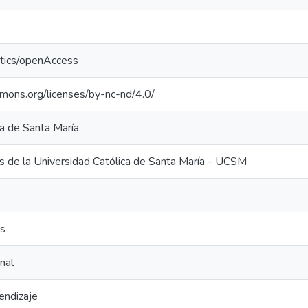
ntics/openAccess
mmons.org/licenses/by-nc-nd/4.0/
ca de Santa María
is de la Universidad Católica de Santa María - UCSM
as
nal
endizaje