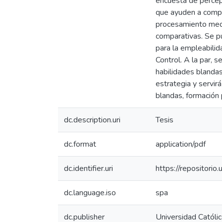
encuesta de percepc
que ayuden a compre
procesamiento medi
comparativas. Se pu
para la empleabili
Control. A la par, 
habilidades blanda
estrategia y servirá
blandas, formación 
dc.description.uri
Tesis
dc.format
application/pdf
dc.identifier.uri
https://repositor
dc.language.iso
spa
dc.publisher
Universidad Católi