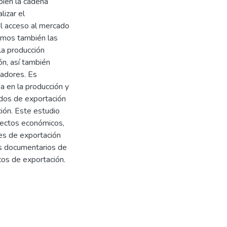
bién la cadena
lizar el
l acceso al mercado
amos también las
 la producción
ón, así también
tadores. Es
pa en la producción y
ados de exportación
ión. Este estudio
pectos económicos,
les de exportación
os documentarios de
cos de exportación.