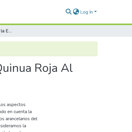
Log In
Analisis Comercial para la Exportación de Quinua Roja Al Mercado de Francia, Arequipa 2015
Quinua Roja Al
 los aspectos
ndo en cuenta la
os arancelarios del
nsideramos la