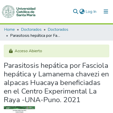
(current)
Log In
Communities & Collections
Home
Doctorados
Doctorados
Parasitosis hepática por Fasciola hepática y Lamanema chavezi en alpacas Huacaya beneficiadas en el Centro Experimental La Raya -UNA-Puno. 2021
All of DSpace
Statistics
Acceso Abierto
Parasitosis hepática por Fasciola
hepática y Lamanema chavezi en
alpacas Huacaya beneficiadas
en el Centro Experimental La
Raya -UNA-Puno. 2021