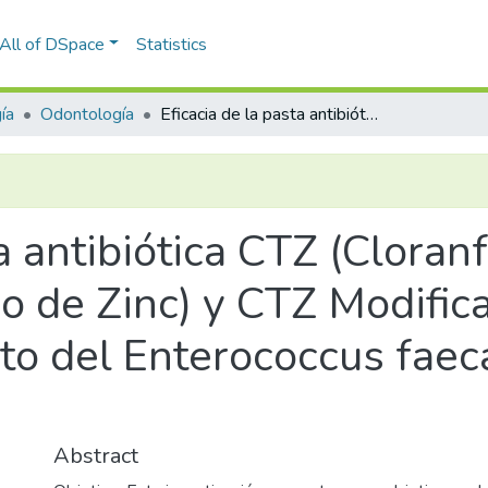
All of DSpace
Statistics
ía
Odontología
Eficacia de la pasta antibiótica CTZ (Cloranfenicol, Tetraciclina y Óxido de Zinc) y CTZ Modificada con yodoformo sobre el crecimiento del Enterococcus faecalis, Arequipa 2025
a antibiótica CTZ (Cloranf
ido de Zinc) y CTZ Modifi
to del Enterococcus faec
Abstract