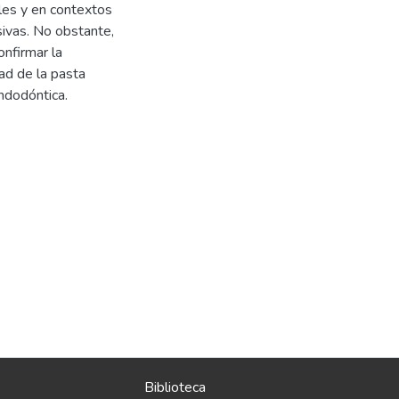
les y en contextos
ivas. No obstante,
onfirmar la
dad de la pasta
endodóntica.
Biblioteca