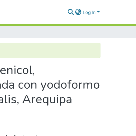
Log In
enicol,
cada con yodoformo
alis, Arequipa