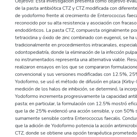
Objetivo: Esta investigación presenta como objetivo evaluar
de la pasta antibiótica CTZ y CTZ modificada con diferent
de yodoformo frente al crecimiento de Enterococcus faec
reconocido por su alta resistencia y asociación con fracas
endodónticos. La pasta CTZ, compuesta originalmente por 
tetraciclina y óxido de zinc combinado con eugenol, se ha u
tradicionalmente en procedimientos intracanales, especia
odontopediatría, donde la eliminación de la infección pu
no instrumentados representa una alternativa viable. Res
realizaron ensayos en los que se compararon formulacion
convencional y sus versiones modificadas con 12.5%, 2
Yodoformo, se usó el método de difusión en placa (Kirby-
medición de los halos de inhibición, se determinó, la incor
Yodoformo incrementa progresivamente la capacidad antib
pasta; en particular, la formulación con 12.5% mostró efica
que la de 25% evidenció una acción sensible, y con 50% 
sumamente sensible contra Enterococcus faecalis. Conclus
que la adición de Yodoformo potencia la acción antimicrob
CTZ, donde se obtiene una opción terapéutica prometedor