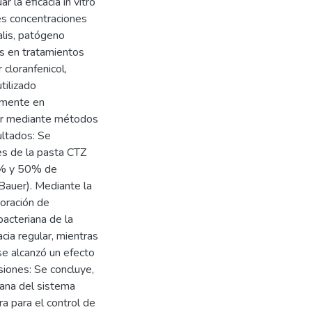
 la eficacia in vitro
es concentraciones
alis, patógeno
os en tratamientos
cloranfenicol,
tilizado
lmente en
lpar mediante métodos
ultados: Se
es de la pasta CTZ
5% y 50% de
Bauer). Mediante la
poración de
acteriana de la
cia regular, mientras
se alcanzó un efecto
iones: Se concluye,
iana del sistema
a para el control de