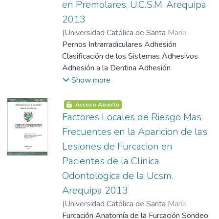
en Premolares, U.C.S.M. Arequipa
2013
(
Universidad Católica de Santa María
,
2005-08-13
Pernos Intrarradiculares Adhesión
)
Quintanilla Velásquez,
Magnolia
Clasificación de los Sistemas Adhesivos
Adhesión a la Dentina Adhesión
Intrarradicular Cementos Adhesivos
Show more
Sistema de Cementación Convencional
Relyx Arc Sistema de Cementación
Acceso Abierto
Autocond. Relyx U200 Filtracion
Factores Locales de Riesgo Mas
Planteamiento Operacional Técnicas,
Frecuentes en la Aparicion de las
Instrumento y Materiales de Verificación
Lesiones de Furcacion en
Campo de Verificación Estrategia de
Pacientes de la Clinica
Recolección de Datos Estrategia para El
Manejo de Resultados Cronograma de
Odontologica de la Ucsm.
Trabajo
Arequipa 2013
(
Universidad Católica de Santa María
,
2005-08-13
Furcación Anatomía de la Furcación Sondeo
)
Villasante Villasante,