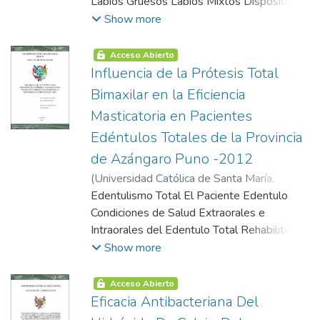
Labios Gruesos Labios Mixtos Disposición
de las Comisuras Queiloscopia
Show more
Características de las Huellas Labiales
Impresiones Labiales Recolección de
Acceso Abierto
Huellas Revelado de Huellas Labiales
Influencia de la Prótesis Total
Latentes Procesamiento Digital de
Bimaxilar en la Eficiencia
Imágenes Programa Matlab El
Masticatoria en Pacientes
Procesamiento Digital de Imágenes Filtrado
Edéntulos Totales de la Provincia
de la Imagen
de Azángaro Puno -2012
(
Universidad Católica de Santa María
,
2002-05-13
Edentulismo Total El Paciente Edentulo
)
Heredia Hinojosa, Lizet
Teresa
Condiciones de Salud Extraorales e
Intraorales del Edentulo Total Rehabilitación
Protésica del Edentulismo Total la
Show more
Satisfacción del Paciente y la Incorporación
Compensatoria de la Prótesis Total
Acceso Abierto
Masticación Mecanismo de la Masticación
Eficacia Antibacteriana Del
Fuerza Masticatoria Factores Que