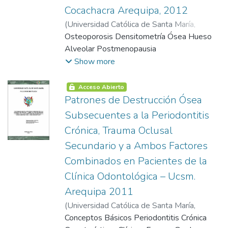
Cocachacra Arequipa, 2012
(
Universidad Católica de Santa María
,
2006-06-13
Osteoporosis Densitometría Ósea Hueso
)
Castillo Hinojosa, Daniela
Karen Smilia
Alveolar Postmenopausia
Show more
Acceso Abierto
Patrones de Destrucción Ósea
Subsecuentes a la Periodontitis
Crónica, Trauma Oclusal
Secundario y a Ambos Factores
Combinados en Pacientes de la
Clínica Odontológica – Ucsm.
Arequipa 2011
(
Universidad Católica de Santa María
,
2006-06-13
Conceptos Básicos Periodontitis Crónica
)
Quico Tito, Nitza Rocio