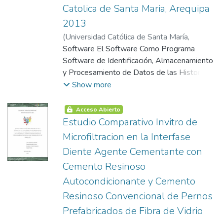
Catolica de Santa Maria, Arequipa
2013
(
Universidad Católica de Santa María
,
2005-08-13
Software El Software Como Programa
)
Huanca Arroyo, Orializ
Software de Identificación, Almacenamiento
y Procesamiento de Datos de las Historias
Clínicas Motivo de la Investigación Vistas
Show more
del Software de Identificación,
Almacenamiento, y Procesamiento de
Acceso Abierto
Datos, en la Clínica Odontológica de la
Estudio Comparativo Invitro de
Universidad Católica de Santa María,
Microfiltracion en la Interfase
Arequipa 2013 Planteamiento Operacional
Diente Agente Cementante con
Resultados
Cemento Resinoso
Autocondicionante y Cemento
Resinoso Convencional de Pernos
Prefabricados de Fibra de Vidrio