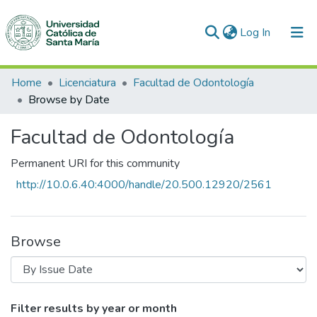
(current)
Log In
Communities & Collections
Home
Licenciatura
Facultad de Odontología
Browse by Date
All of DSpace
Facultad de Odontología
Permanent URI for this community
http://10.0.6.40:4000/handle/20.500.12920/2561
Browse
Browsing Facultad de Odontología by Is
Filter results by year or month