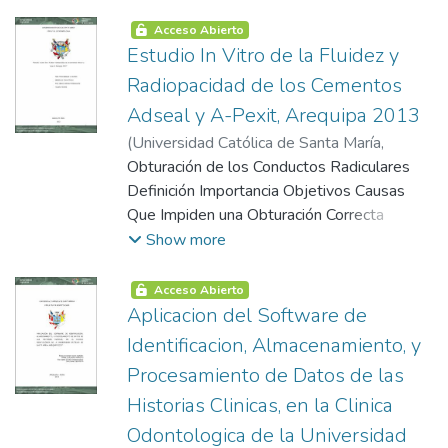
Cepillo Dental Cepillado Dental Técnicas de
Bass Índice de Higiene Oral Simplificado de
Acceso Abierto
Greene y Vermillion Revisión de
Estudio In Vitro de la Fluidez y
Antecedentes Investigativos
Radiopacidad de los Cementos
Adseal y A-Pexit, Arequipa 2013
(
Universidad Católica de Santa María
,
2005-06-13
Obturación de los Conductos Radiculares
)
Cueva Chávez, María Lucia
Definición Importancia Objetivos Causas
Que Impiden una Obturación Correcta
Materiales Obturadores de los Conductos
Show more
Radiculares Definición Principales
Materiales de Obturación Conos de
Acceso Abierto
Gutapercha Cementos Selladores del
Aplicacion del Software de
Conducto Radicular Fluidez Radiopacidad
Identificacion, Almacenamiento, y
Iso
Procesamiento de Datos de las
Historias Clinicas, en la Clinica
Odontologica de la Universidad