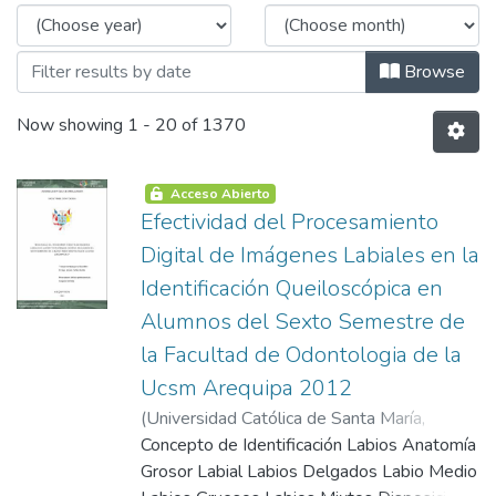
Browse
Now showing
1 - 20 of 1370
Acceso Abierto
Efectividad del Procesamiento
Digital de Imágenes Labiales en la
Identificación Queiloscópica en
Alumnos del Sexto Semestre de
la Facultad de Odontologia de la
Ucsm Arequipa 2012
(
Universidad Católica de Santa María
,
2002-05-13
Concepto de Identificación Labios Anatomía
)
Núñez Murillo, Enrique
Ignacio
Grosor Labial Labios Delgados Labio Medio