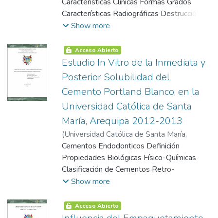
Características Clínicas Formas Grados
Características Radiográficas Destrucción
Ósea Causada por Periodontitis Crónica
Show more
Trauma Oclusal Concepto Características
Tipos de Trauma Oclusal Etapas o Fases de
Acceso Abierto
Trauma Oclusal Patrones de Destrucción
Estudio In Vitro de la Inmediata y
Ósea en la Enfermedad Periodontal Perdida
Posterior Solubilidad del
Ósea Horizontal Deformidades Óseas
Cemento Portland Blanco, en la
Enfoque Radiográfico de los Patrones de
Universidad Católica de Santa
Destrucción Ósea
María, Arequipa 2012-2013
(
Universidad Católica de Santa María
,
2006-06-13
Cementos Endodonticos Definición
)
Rivera Chávez, Ana Ximena
Propiedades Biológicas Físico-Químicas
Clasificación de Cementos Retro-
Obturadores Super - Eba Mta (Mineral de
Show more
Trióxido Agregado) Inmediato Material
Restaurativo Cemento Portland Definición
Acceso Abierto
Como Se Fabrica El Cemento Portland