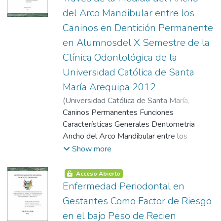
antibacteriana de Hidróxido de Calcio,
del Arco Mandibular entre los
Digluconato de Clorhexidina y del Hidróxido
Caninos en Dentición Permanente
de Calcio asociado al Digluconato de
Clorhexidina al 0.12% y comparar cual de
en Alumnosdel X Semestre de la
las tres medicaciones es más eficaz contra
Clínica Odontológica de la
el Enterococo faecalis. La hipótesis es
Universidad Católica de Santa
planteada de la siguiente forma: Dado que
María Arequipa 2012
está demostrado el gran potencial
antibacteriano del Hidróxido de Calcio y de
(
Universidad Católica de Santa María
,
la Clorhexidina, y conociendo las
2004-06-13
Caninos Permanentes Funciones
)
Gálvez Alvarado, Karla
propiedades bactericidas y bacteriostáticas
Ysabel
Características Generales Dentometria
de la Clorhexidina por medio de su
Ancho del Arco Mandibular entre los
naturaleza catiónica y las cualidades
Caninos Calibradores Análisis de Modelos
Show more
bactericidas y bacteriostáticas del Hidróxido
Análisis Odontometrico Genero
de Calcio por su alta alcalinidad, es probable
Acceso Abierto
que la asociación de Hidróxido de Calcio y
Enfermedad Periodontal en
Clorhexidina al 0.12% tengan mayor eficacia
Gestantes Como Factor de Riesgo
antibacteriana sobre el Enterococo faecalis.
en el bajo Peso de Recien
Los resultados más importantes son: - El