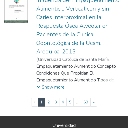
Influencia del Empaquetamiento
Composición Clasificación Tipos Cemento
Alimenticio Vertical con y sin
Portland Blanco Solubilidad Estándares
Caries Interproximal en la
Internacionales Procedimiento para la
Respuesta Ósea Alveolar en
Determinación de la Solubilidad , según la
Iso 6876 Valores según Estándares Iso
Pacientes de la Clínica
Odontológica de la Ucsm.
Arequipa. 2013.
(
Universidad Católica de Santa María
,
2006-06-13
Empaquetamiento Alimenticio Concepto
)
Quezada Delgado, Stephanie
Ivana
Condiciones Que Propician El
Empaquetamiento Alimenticio Tipos de
Empaquetamiento Alimenticio Síntomas de
Show more
la Impacción Alimenticia Signos Asociados a
la Impacción Alimenticia Caries Síntomas
(current)
«
1
2
3
4
5
...
69
»
Etiología de la Caries Factores de Riesgo
Hueso Alveolar Macroanatomía
Microanatomía Composición Química
Universidad