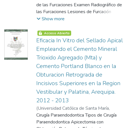
Ernesto Edgar
de las Furcaciones Examen Radiográfico de
las Furcaciones Lesiones de Furcación
Planteamiento Operacional Resultados
Show more
Acceso Abierto
Eficacia In Vitro del Sellado Apical
Empleando el Cemento Mineral
Trioxido Agregado (Mta) y
Cemento Portland Blanco en la
Obturacion Retrograda de
Incisivos Superiores en la Region
Vestibular y Palatina, Arequipa.
2012 - 2013
(
Universidad Católica de Santa María
,
2005-08-13
Cirugía Paraendodontica Tipos de Cirugía
)
Iberico Gonzales, Ricardo
Paraendodontica Apicectomia con