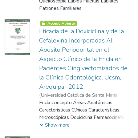
0.12% y la combinación del Hidróxido de
2004-09-13
Queiloscopia Labios Huellas Labiales
)
Vargas Correa, Ethel Rocio
Calcio asociado al Digluconato de
Patrones Familiares
Clorhexidina al 0.12% comparado con el
Hidróxido de Calcio. Estos resultados
Acceso Abierto
demuestran que la asociación del Hidróxido
Eficacia de la Doxiciclina y de la
de Calcio con el Digluconato de Clorhexidina
Cefalexina Incorporadas Al
al 0.12% y el Digluconato de Clorhexidina al
Aposito Periodontal en el
0.12% solo, son eficaces sobre el
Aspecto Clínico de la Encía en
Enterococo faecalis.
Pacientes Gingivectomizados de
la Clínica Odontológica. Ucsm,
Arequipa- 2012
(
Universidad Católica de Santa María
,
2004-09-13
Encía Concepto Áreas Anatómicas
)
Ortega Condori, Myriam
Rosmery
Características Clínicas Características
Microscópicas Doxiciclina Farmacocinética
Mecanismos de Acción Indicaciones
Show more
Contraindicaciones Interacciones Reacciones