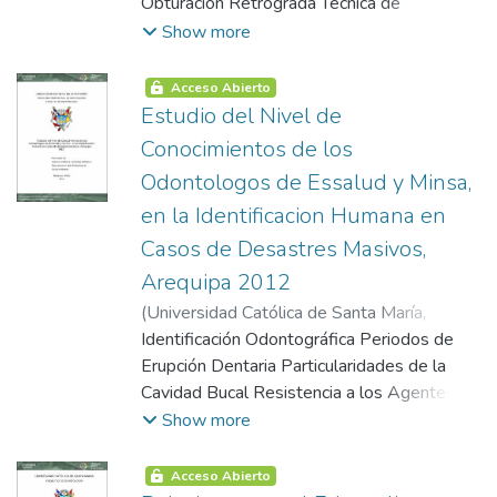
Obturación Retrograda Técnica de
Obturación Retrograda Cementos Retro-
Show more
Obturadores Cemento Portland Cemento
Portland Blanco Microfiltración
Acceso Abierto
Planteamiento Operacional Campo de
Estudio del Nivel de
Verificación Estrategia de Recolección de
Conocimientos de los
Datos Resultados
Odontologos de Essalud y Minsa,
en la Identificacion Humana en
Casos de Desastres Masivos,
Arequipa 2012
(
Universidad Católica de Santa María
,
2005-08-13
Identificación Odontográfica Periodos de
)
Sullca Yanque, Vanessa
Daniela
Erupción Dentaria Particularidades de la
Cavidad Bucal Resistencia a los Agentes
Externos Variabilidad Forma de la
Show more
Mandíbula Métodos de Identificación
Odontografica Odontometria
Acceso Abierto