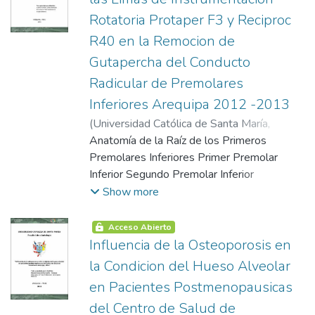
Rotatoria Protaper F3 y Reciproc
R40 en la Remocion de
Gutapercha del Conducto
Radicular de Premolares
Inferiores Arequipa 2012 -2013
(
Universidad Católica de Santa María
,
2005-08-13
Anatomía de la Raíz de los Primeros
)
Campos Vargas, Elfred
Marcelo
Premolares Inferiores Primer Premolar
Inferior Segundo Premolar Inferior
Preparación Biomecánica Obturación Clásica
Show more
Retratamiento Endodóntico Planteamiento
Operacional y Recolección Técnica,
Acceso Abierto
Instrumentos y Materiales de Verificación
Influencia de la Osteoporosis en
Campo de Verificación Estrategia de
la Condicion del Hueso Alveolar
Recolección Estrategia para Manejar
en Pacientes Postmenopausicas
Resultados
del Centro de Salud de