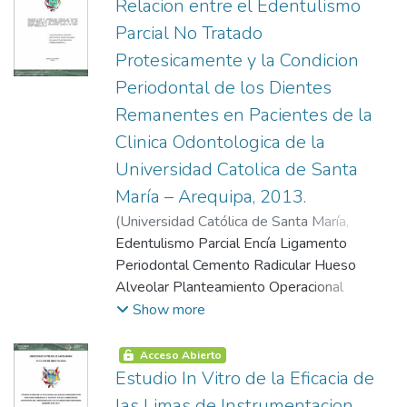
Rugopalatinoscopia Prostodoncia
Relacion entre el Edentulismo
Odontograma de Identificación Estudio
Parcial No Tratado
Radiográfico Otros Métodos Desastres
Protesicamente y la Condicion
Masivos Planteamiento Operacional y
Periodontal de los Dientes
Recolección Resultados
Remanentes en Pacientes de la
Clinica Odontologica de la
Universidad Catolica de Santa
María – Arequipa, 2013.
(
Universidad Católica de Santa María
,
2005-08-13
Edentulismo Parcial Encía Ligamento
)
Chang Palomino, Zaidy
Pierina
Periodontal Cemento Radicular Hueso
Alveolar Planteamiento Operacional
Resultados
Show more
Acceso Abierto
Estudio In Vitro de la Eficacia de
las Limas de Instrumentacion