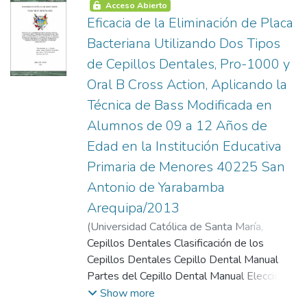
Adversas Cefalexina Concepto Composición
Acceso Abierto
Posologia Advertencia y Precauciones
Eficacia de la Eliminación de Placa
Interacciones Forma Farmacéutica y
Bacteriana Utilizando Dos Tipos
Formulación Indicaciones Terapéuticas
de Cepillos Dentales, Pro-1000 y
Contraindicaciones Apósitos Periodontales
Oral B Cross Action, Aplicando la
Concepto Funciones Básicas Requisitos
Biomecánicos Tipos de Apósitos El Perio
Técnica de Bass Modificada en
Bond Gingivectomia Concepto Indicaciones
Alumnos de 09 a 12 Años de
Contraindicaciones Desventajas Tecnica
Edad en la Institución Educativa
Quirúrgica
Primaria de Menores 40225 San
Antonio de Yarabamba
Arequipa/2013
(
Universidad Católica de Santa María
,
2004-10-13
Cepillos Dentales Clasificación de los
)
Cáceres Villacorta, Santos
Mariela
Cepillos Dentales Cepillo Dental Manual
Partes del Cepillo Dental Manual Elección
de los Cepillos Dentales Funciones del
Show more