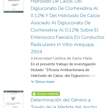
Hidróxido De Calcio, Del
Condicionan la Fuerza Masticatoria Máxima
Digluconato De Clorhexidina Al
Funcional Eficiencia Masticatoria
0.12% Y Del Hidróxido De Calcio
Determinación de la Eficiencia Masticatoria
Factores Que Determinan El Rendimiento
Asociado Al Digluconato De
Masticatorio Factores Que Reducen El
Clorhexidina Al O.12% Sobre El
Rendimiento y la Eficiencia Masticatoria
Enterococo Faecalis En Conductos
Métodos para Evaluar Eficiencia
Radiculares In Vitro Arequipa,
Masticatoria Diferencias entre la
Masticación en Sujetos con Dentición
2004
Natural Completa y Edentulos
(
Universidad Católica de Santa María
,
2004-01-15
En el presente trabajo de investigación
)
Zúñiga Salas, Carla Verónica
titulado: “Eficacia Antibacteriana de
Hidróxido de Calcio, del Digluconato de
Clorhexidina al 0.12% y del Hidróxido de
Show more
Calcio asociado al Digluconato de
Clorhexidina al 0.12% sobre el Enterococo
Acceso Abierto
faecalis en Conductos Radiculares in Vitro
Determinación del Género a
Arequipa 2004”, se busca evaluar la eficacia
Través de la Medida del Ancho