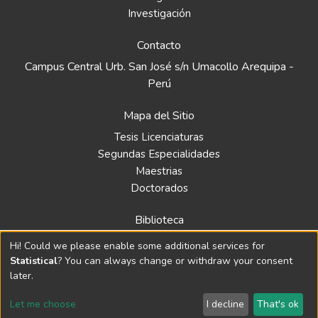
Investigación
Contacto
Campus Central Urb. San José s/n Umacollo Arequipa -
Perú
Mapa del Sitio
Tesis Licenciaturas
Segundas Especialidades
Maestrias
Doctorados
Biblioteca
Política
Hi! Could we please enable some additional services for
Normativa
Statistical
? You can always change or withdraw your consent
later.
Let me choose
I decline
That's ok
© 2024 Repositorio de la Universidad Católica Santa María