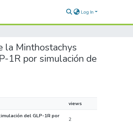
Log In
 de la Minthostachys
LP-1R por simulación de
views
estimulación del GLP-1R por
2