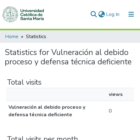
(current)
Log In
Communities & Collections
Home
Statistics
All of DSpace
Statistics for Vulneración al debido
proceso y defensa técnica deficiente
Total visits
views
Vulneración al debido proceso y
0
defensa técnica deficiente
Total visits per month