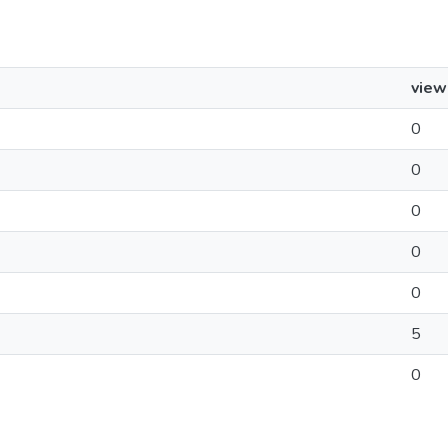
view
0
0
0
0
0
5
0