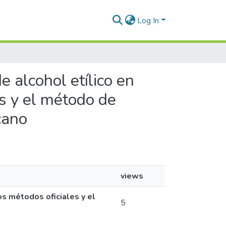
Log In
e alcohol etílico en
es y el método de
cano
views
os métodos oficiales y el
5