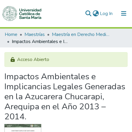
(current)
Log In
Communities & Collections
Home
Maestrías
Maestría en Derecho Medio Ambiental
Impactos Ambientales e Implicancias Legales Generadas en la Azucarera Chucarapi, Arequipa en el Año 2013 – 2014.
All of DSpace
Statistics
Acceso Abierto
Impactos Ambientales e
Implicancias Legales Generadas
en la Azucarera Chucarapi,
Arequipa en el Año 2013 –
2014.