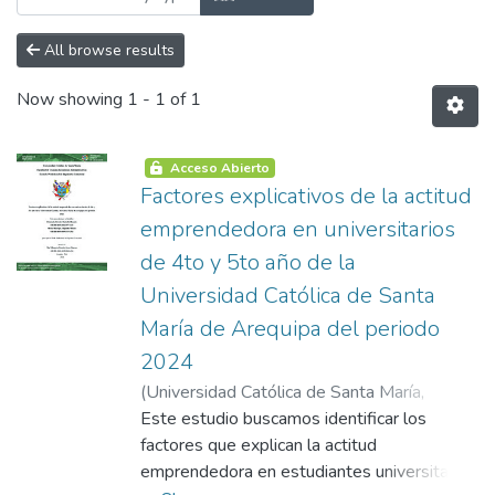
All browse results
Now showing
1 - 1 of 1
Acceso Abierto
Factores explicativos de la actitud
emprendedora en universitarios
de 4to y 5to año de la
Universidad Católica de Santa
María de Arequipa del periodo
2024
(
Universidad Católica de Santa María
,
2024-10-04
Este estudio buscamos identificar los
)
Fernández Paredes, María
Del Rosario
factores que explican la actitud
;
Muñoz Manrique, Alejandra
Melanie
emprendedora en estudiantes universitarios