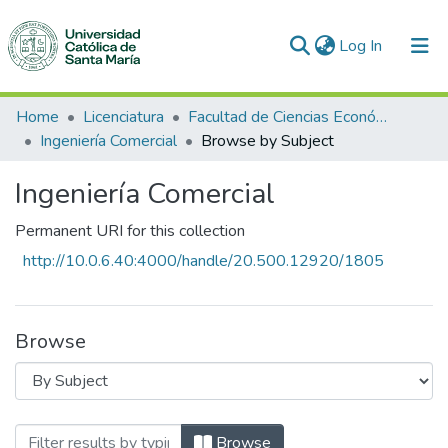
(current)
Log In
Communities & Collections
Home
Licenciatura
Facultad de Ciencias Económico Administrativas
Ingeniería Comercial
Browse by Subject
All of DSpace
Ingeniería Comercial
Permanent URI for this collection
http://10.0.6.40:4000/handle/20.500.12920/1805
Browse
Browsing Ingeniería Comercial by Subje
Browse