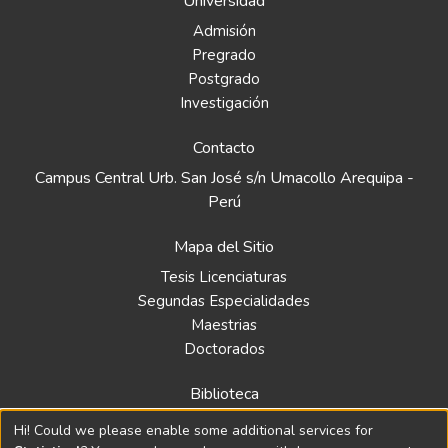
Universidad
como está descrito en la normativa peruana;
Admisión
seleccionándose métodos de análisis
Pregrado
dinámicos de historia en el tiempo y modal
Postgrado
espectral debidos a la irregularidad que
Investigación
presenta la estructura. Se plantea
primeramente el procedimiento de diseño
Contacto
de los aisladores, basados en parámetros
modificados para su utilización en el ámbito
Campus Central Urb. San José s/n Umacollo Arequipa -
nacional, así como las distintas pautas y
Perú
recomendaciones a tomar en cuenta.
Mapa del Sitio
Después se procedió a realizar el diseño de
la estructura aislada teniendo en cuenta las
Tesis Licenciaturas
distintas características del suelo, atributos
Segundas Especialidades
arquitectónicos, de servicio y funcionalidad,
Maestrias
estando en función de los resultados
Doctorados
obtenidos al emplear distintos softwares
de análisis estructural, siendo finalmente
Biblioteca
elaborados los planos estructurales y
Política
Hi! Could we please enable some additional services for
conclusiones finales obtenidos del cálculo y