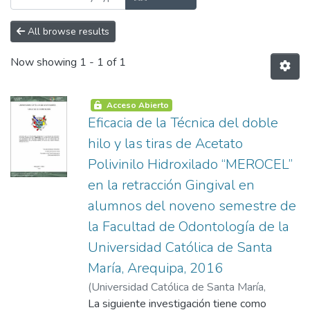
All browse results
Now showing
1 - 1 of 1
Acceso Abierto
Eficacia de la Técnica del doble
hilo y las tiras de Acetato
Polivinilo Hidroxilado “MEROCEL”
en la retracción Gingival en
alumnos del noveno semestre de
la Facultad de Odontología de la
Universidad Católica de Santa
María, Arequipa, 2016
(
Universidad Católica de Santa María
,
2016-11-17
La siguiente investigación tiene como
)
Ramos Dávila, Leyzer José