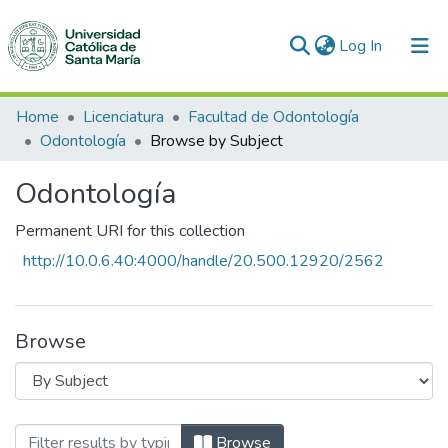
(current)
Log In
Communities & Collections
Home
Licenciatura
Facultad de Odontología
Odontología
Browse by Subject
All of DSpace
Odontología
Permanent URI for this collection
http://10.0.6.40:4000/handle/20.500.12920/2562
Browse
Browsing Odontología by Subject "Acetato
Browse