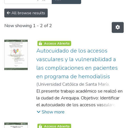
All browse results
Now showing
1 - 2 of 2
Acceso Abierto
Autocuidado de los accesos
vasculares y la vulnerabilidad a
las complicaciones en pacientes
en programa de hemodialisis
(
Universidad Católica de Santa María
,
2019-10-23
El presente trabajo académico se realizó en
)
Espinoza Valencia, Liduvina
Dolores
la ciudad de Arequipa. Objetivo: Identificar
el autocuidado de los accesos vasculares y
la vulnerabilidad a las complicaciones de
Show more
pacientes con tratamiento de hemodiálisis.
Arequipa. Metodología: La metodología que
Acceso Abierto