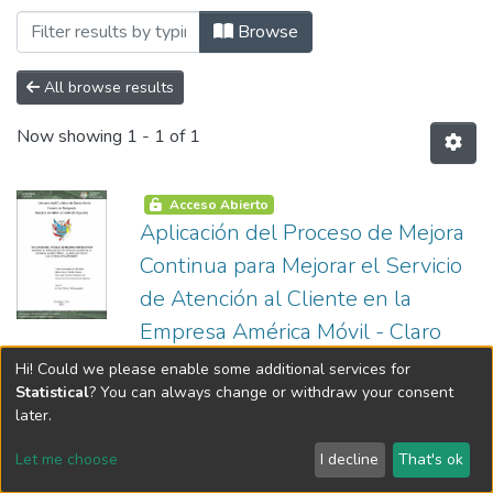
Browsing Maestría en Administración de 
Browse
All browse results
Now showing
1 - 1 of 1
Acceso Abierto
Aplicación del Proceso de Mejora
Continua para Mejorar el Servicio
de Atención al Cliente en la
Empresa América Móvil - Claro
(CAC Cerro Colorado), Arequipa
Hi! Could we please enable some additional services for
Statistical
? You can always change or withdraw your consent
2015
later.
(
Universidad Católica de Santa María
,
2018-10-16
“aplicación DEL PROCESO DE MEJORA
)
Beltrán Meza, Fiorella
Let me choose
I decline
That's ok
Roxana
CONTINUA PARA MEJORAR EL