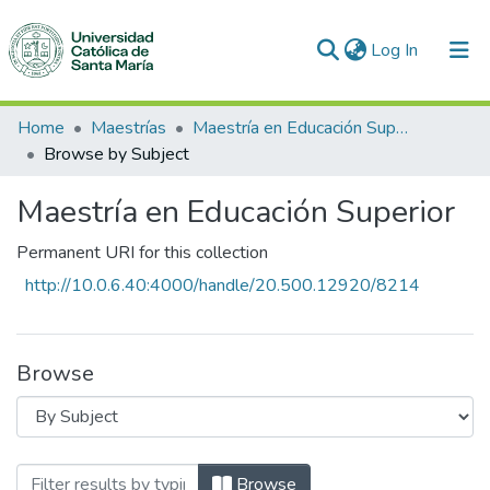
(current)
Log In
Communities & Collections
Home
Maestrías
Maestría en Educación Superior
Browse by Subject
All of DSpace
Maestría en Educación Superior
Permanent URI for this collection
http://10.0.6.40:4000/handle/20.500.12920/8214
Browse
Browsing Maestría en Educación Superio
Browse