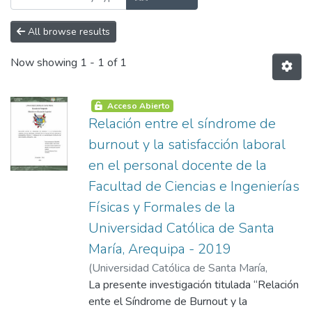
All browse results
Now showing
1 - 1 of 1
Acceso Abierto
Relación entre el síndrome de
burnout y la satisfacción laboral
en el personal docente de la
Facultad de Ciencias e Ingenierías
Físicas y Formales de la
Universidad Católica de Santa
María, Arequipa - 2019
(
Universidad Católica de Santa María
,
2021-10-15
La presente investigación titulada “Relación
)
Hihuaña Hallasi, Juan Carlos
ente el Síndrome de Burnout y la