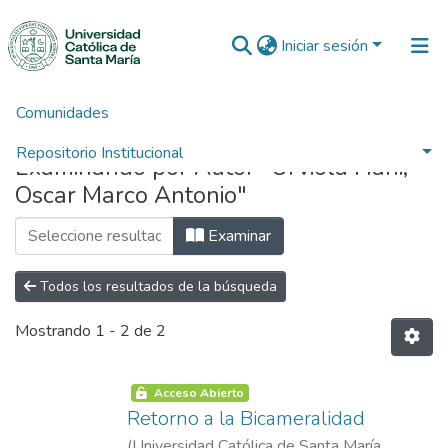
Iniciar sesión
Comunidades
Inicio
Buscar por autor
Repositorio Institucional
Examinando por Autor "Urviola Hani,
Oscar Marco Antonio"
Examinar
Todos los resultados de la búsqueda
Mostrando
1 - 2 de 2
Acceso Abierto
Retorno a la Bicameralidad
(
Universidad Católica de Santa María
,