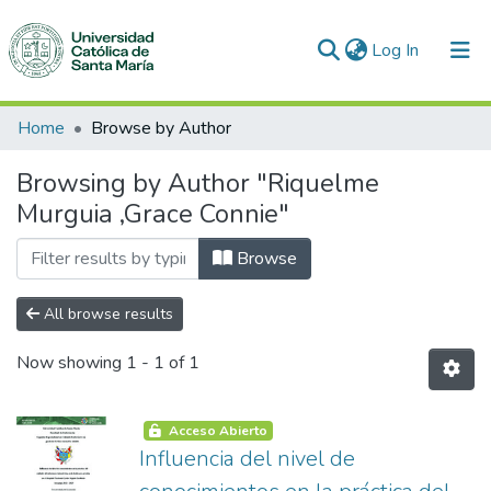
(current)
Log In
Communities & Collections
Home
Browse by Author
All of DSpace
Browsing by Author "Riquelme
Murguia ,Grace Connie"
Browse
All browse results
Now showing
1 - 1 of 1
Acceso Abierto
Influencia del nivel de