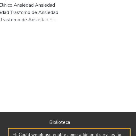
o Clínico Ansiedad Ansiedad
iedad Trastorno de Ansiedad
 Trastorno de Ansiedad Social o
to Promoción de la Salud Mental
Biblioteca
Política
Hi! Could we please enable some additional services for