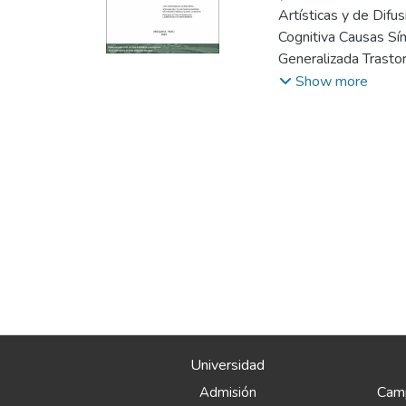
Fabiola
Artísticas y de Difu
Cognitiva Causas Sí
Generalizada Trasto
Fobia Social Trasto
Show more
en la Vida Universit
Universidad
Camp
Admisión