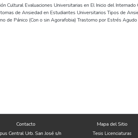
sión Cultural Evaluaciones Universitarias en El Inicio del Internad
ntomas de Ansiedad en Estudiantes Universitarios Tipos de Ans
rno de Pánico (Con o sin Agorafobia) Trastorno por Estrés Agudo
rno Fóbico Ansiedad ante los Exámenes Consecuencias Tratamien
aria Antecedentes Investigativos
Contacto
Mapa del Sitio
us Central Urb. San José s/n
Tesis Licenciaturas