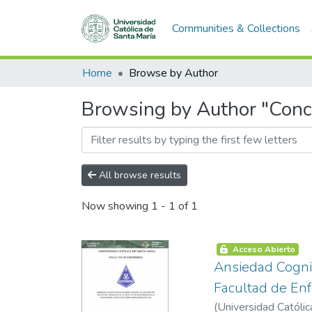
Communities & Collections
Home
Browse by Author
Browsing by Author "Conch
All browse results
Now showing
1 - 1 of 1
Acceso Abierto
Ansiedad Cogni
Facultad de Enf
(
Universidad Católic