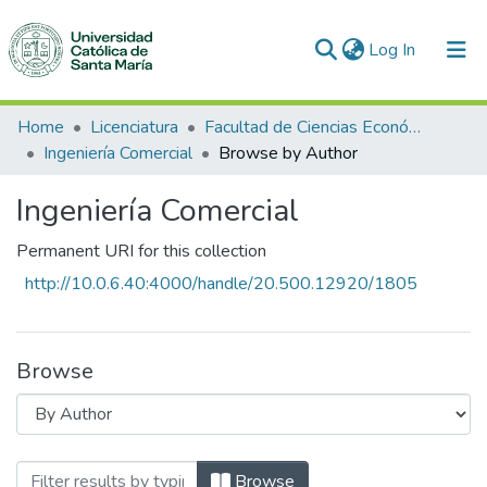
(current)
Log In
Communities & Collections
Home
Licenciatura
Facultad de Ciencias Económico Administrativas
Ingeniería Comercial
Browse by Author
All of DSpace
Ingeniería Comercial
Permanent URI for this collection
http://10.0.6.40:4000/handle/20.500.12920/1805
Browse
Browsing Ingeniería Comercial by Author
Browse