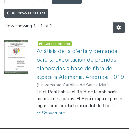
All browse results
Now showing
1 - 1 of 1
Acceso Abierto
Análisis de la oferta y demanda
para la exportación de prendas
elaboradas a base de fibra de
alpaca a Alemania, Arequipa 2019
(
Universidad Católica de Santa María
,
2020-09-17
En el Perú habita el 95% de la población
)
Alvarez Coaguila, Andrea
Daniela
mundial de alpacas. El Perú ocupa el primer
lugar como productor mundial de fibra de
alpaca, debido a que produce el 80% del
Show more
total de la producción mundial. Los países
pertenecientes a la Unión Europea