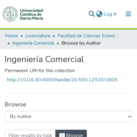
(current)
Log In
Communities & Collections
Home
Licenciatura
Facultad de Ciencias Económico Administrativas
Ingeniería Comercial
Browse by Author
All of DSpace
Ingeniería Comercial
Permanent URI for this collection
http://10.0.6.40:4000/handle/20.500.12920/1805
Browse
Browsing Ingeniería Comercial by Author
Browse