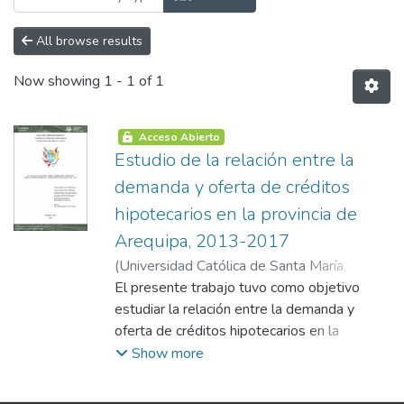
All browse results
Now showing
1 - 1 of 1
Acceso Abierto
Estudio de la relación entre la
demanda y oferta de créditos
hipotecarios en la provincia de
Arequipa, 2013-2017
(
Universidad Católica de Santa María
,
2021-01-05
El presente trabajo tuvo como objetivo
)
Alarcón Núñez, Jossie
Alexandra
estudiar la relación entre la demanda y
;
Chávez Paredes, Anacecilia
Dolores
oferta de créditos hipotecarios en la
provincia de Arequipa, así mismo interpretar
Show more
el comportamiento de dichas variables para
lo cual se utilizó una metodología de