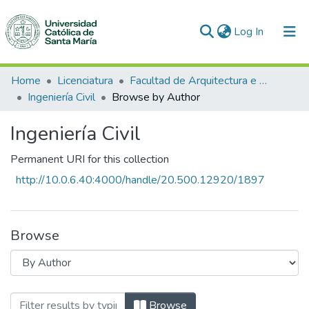
(current)
Log In
Communities & Collections
Home
Licenciatura
Facultad de Arquitectura e Ingenierías Civil y del Ambiente
Ingeniería Civil
Browse by Author
All of DSpace
Ingeniería Civil
Permanent URI for this collection
http://10.0.6.40:4000/handle/20.500.12920/1897
Browse
Browsing Ingeniería Civil by Author "Ac
Browse