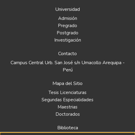
Seda o Hilo Dental Como Utilizar El Hilo
Universidad
Dental Tipos de Presentaciones de Hilo
Admisión
Dental Dentífrico o Pasta Dental Tipos de
Pregrado
Dentífricos Enjuague Bucal o Colutorios
Postgrado
Características de un Colutorio Tipos de
Investigación
Colutorios Recomendaciones para El
Cuidado de la Boca
Contacto
Campus Central Urb. San José s/n Umacollo Arequipa -
Perú
Mapa del Sitio
Tesis Licenciaturas
Segundas Especialidades
Maestrias
Doctorados
Biblioteca