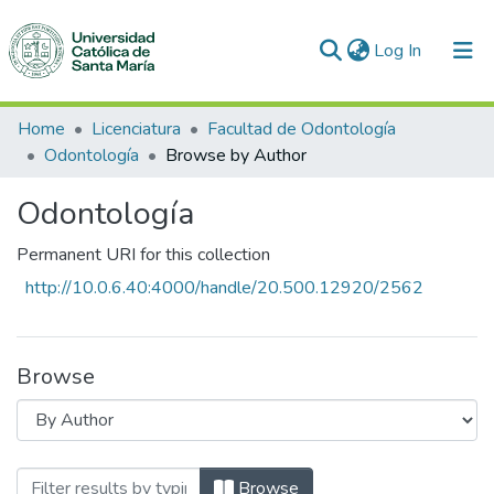
(current)
Log In
Communities & Collections
Home
Licenciatura
Facultad de Odontología
Odontología
Browse by Author
All of DSpace
Odontología
Permanent URI for this collection
http://10.0.6.40:4000/handle/20.500.12920/2562
Browse
Browsing Odontología by Author "Alarc
Browse