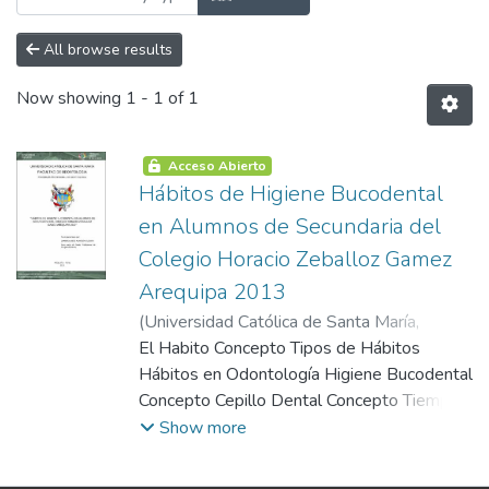
All browse results
Now showing
1 - 1 of 1
Acceso Abierto
Hábitos de Higiene Bucodental
en Alumnos de Secundaria del
Colegio Horacio Zeballoz Gamez
Arequipa 2013
(
Universidad Católica de Santa María
,
2013-10-30
El Habito Concepto Tipos de Hábitos
)
Alarcón Guzmán, Juan
Rolando
Hábitos en Odontología Higiene Bucodental
Concepto Cepillo Dental Concepto Tiempo
de Duración de Cepillo Dental Tipos de
Show more
Cepillos Cepillado Dental Frecuencia de
Cepillado Técnicas de Cepillado Dental