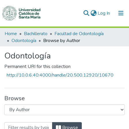
(current)
Log In
Communities & Collections
Home
Bachillerato
Facultad de Odontología
Odontología
Browse by Author
All of DSpace
Odontología
Permanent URI for this collection
http://10.0.6.40:4000/handle/20.500.12920/10670
Browse
Browsing Odontología by Author "Coasac
Browse