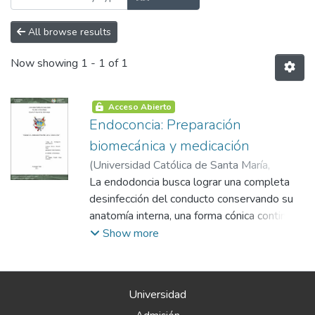
All browse results
Now showing
1 - 1 of 1
Acceso Abierto
Endoconcia: Preparación
biomecánica y medicación
(
Universidad Católica de Santa María
,
2021-05-05
La endodoncia busca lograr una completa
)
Coasaca Rivera, Rosmeli
Daysi
desinfección del conducto conservando su
anatomía interna, una forma cónica continua
desde el tercio cervical hasta el ápice que
Show more
permitirá una correcta obturación y
contención de gutapercha, así como una fácil
adaptación de los instrumentos. Existen
Universidad
diferentes técnicas, cada una de mejor