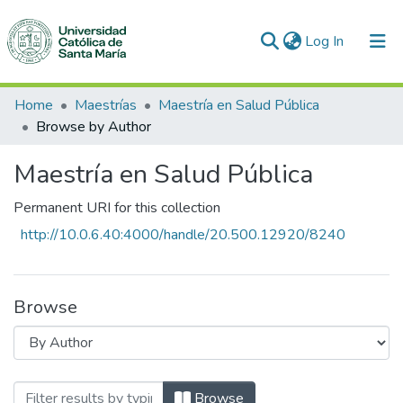
(current)
Log In
Communities & Collections
Home
Maestrías
Maestría en Salud Pública
Browse by Author
All of DSpace
Maestría en Salud Pública
Permanent URI for this collection
http://10.0.6.40:4000/handle/20.500.12920/8240
Browse
Browsing Maestría en Salud Pública by 
Browse