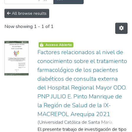
All browse results
Now showing
1 - 1 of 1
Acceso Abierto
Factores relacionados al nivel de
conocimiento sobre el tratamiento
farmacológico de los pacientes
diabéticos de consulta externa
del Hospital Regional Mayor ODO.
PNP JULIO E. Pinto Manrique de
la Región de Salud de la IX-
MACREPOL Arequipa 2021
(
Universidad Católica de Santa María
,
2021-08-19
El presente trabajo de investigación de tipo
)
Berlanga Cruz, Marco