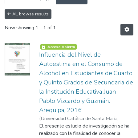
All browse results
Now showing
1 - 1 of 1
Acceso Abierto
Influencia del Nivel de
Autoestima en el Consumo de
Alcohol en Estudiantes de Cuarto
y Quinto Grados de Secundaria de
la Institución Educativa Juan
Pablo Vizcardo y Guzmán.
Arequipa, 2016
(
Universidad Católica de Santa María
,
2017-05-30
El presente estudio de investigación se ha
)
Apaza Panca, Luz Delia
;
Calla
Cornejo, María Alejandra
realizado con la finalidad de conocer la