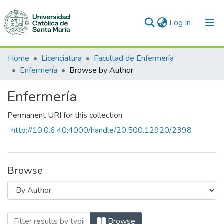
(current)
Log In
Communities & Collections
Home
Licenciatura
Facultad de Enfermería
Enfermería
Browse by Author
All of DSpace
Enfermería
Permanent URI for this collection
http://10.0.6.40:4000/handle/20.500.12920/2398
Browse
Browsing Enfermería by Author "Apaza P
Browse