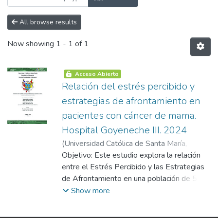
All browse results
Now showing
1 - 1 of 1
Acceso Abierto
Relación del estrés percibido y
estrategias de afrontamiento en
pacientes con cáncer de mama.
Hospital Goyeneche III. 2024
(
Universidad Católica de Santa María
,
2024-08-13
Objetivo: Este estudio explora la relación
)
Angulo Bustinza, Luz Raquel
;
Bellido Guillen, Abril Mayte
entre el Estrés Percibido y las Estrategias
de Afrontamiento en una población de 50
pacientes con cáncer de mama, atendidas
Show more
en el servicio de oncología del Hospital
Goyeneche III en febrero de 2024.