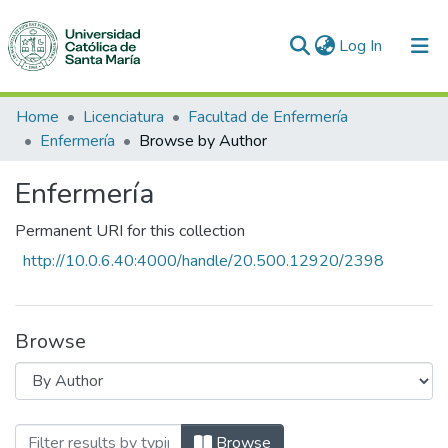
(current)
Log In
Communities & Collections
Home
Licenciatura
Facultad de Enfermería
Enfermería
Browse by Author
All of DSpace
Enfermería
Permanent URI for this collection
http://10.0.6.40:4000/handle/20.500.12920/2398
Browse
Browsing Enfermería by Author "Angulo 
Browse