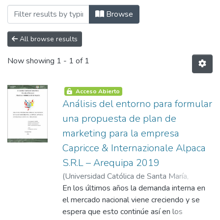
Browsing Maestría en Administración de
Browse
All browse results
Now showing
1 - 1 of 1
Acceso Abierto
Análisis del entorno para formular
una propuesta de plan de
marketing para la empresa
Capricce & Internazionale Alpaca
S.R.L – Arequipa 2019
(
Universidad Católica de Santa María
,
2019-10-22
En los últimos años la demanda interna en
)
Barriga García, María Del
Carmen
el mercado nacional viene creciendo y se
espera que esto continúe así en los